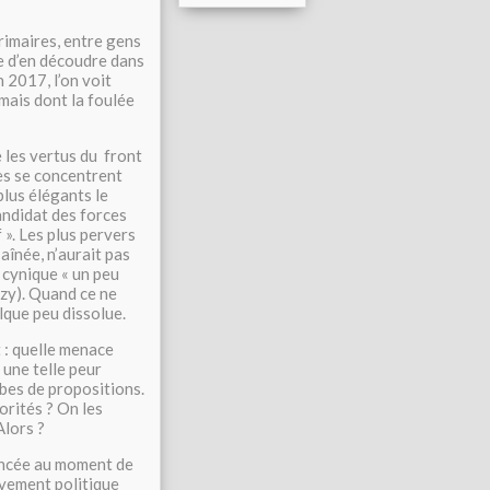
rimaires, entre gens
e d’en découdre dans
n 2017, l’on voit
mais dont la foulée
 les vertus du front
ues se concentrent
plus élégants le
andidat des forces
 ». Les plus pervers
aînée, n’aurait pas
 cynique « un peu
zy). Quand ce ne
que peu dissolue.
 : quelle menace
une telle peur
es de propositions.
orités ? On les
Alors ?
lancée au moment de
uvement politique