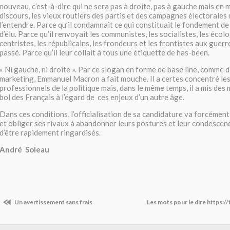
nouveau, c’est-à-dire qui ne sera pas à droite, pas à gauche mais en 
discours, les vieux routiers des partis et des campagnes électorales
l’entendre. Parce qu’il condamnait ce qui constituait le fondement 
d’élu. Parce qu’il renvoyait les communistes, les socialistes, les écolo
centristes, les républicains, les frondeurs et les frontistes aux guer
passé. Parce qu’il leur collait à tous une étiquette de has-been.
« Ni gauche, ni droite ». Par ce slogan en forme de base line, comme 
marketing, Emmanuel Macron a fait mouche. Il a certes concentré les
professionnels de la politique mais, dans le même temps, il a mis des 
bol des Français à l’égard de ces enjeux d’un autre âge.
Dans ces conditions, l’officialisation de sa candidature va forcément
et obliger ses rivaux à abandonner leurs postures et leur condescen
d’être rapidement ringardisés.
André Soleau
Un avertissement sans frais
Les mots pour le dire https