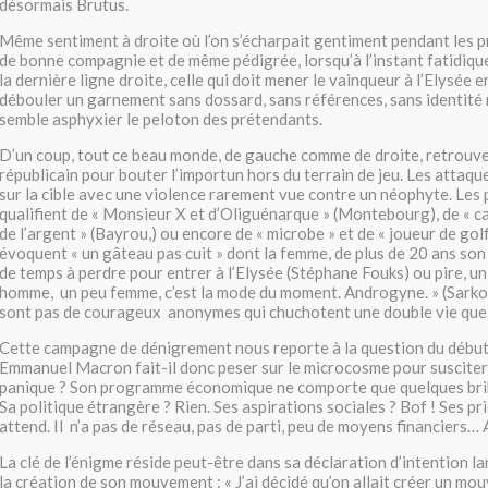
désormais Brutus.
Même sentiment à droite où l’on s’écharpait gentiment pendant les p
de bonne compagnie et de même pédigrée, lorsqu’à l’instant fatidiqu
la dernière ligne droite, celle qui doit mener le vainqueur à l’Elysée e
débouler un garnement sans dossard, sans références, sans identité 
semble asphyxier le peloton des prétendants.
D’un coup, tout ce beau monde, de gauche comme de droite, retrouve
républicain pour bouter l’importun hors du terrain de jeu. Les attaq
sur la cible avec une violence rarement vue contre un néophyte. Les 
qualifient de « Monsieur X et d’Oliguénarque » (Montebourg), de « c
de l’argent » (Bayrou,) ou encore de « microbe » et de « joueur de golf
évoquent « un gâteau pas cuit » dont la femme, de plus de 20 ans son 
de temps à perdre pour entrer à l’Elysée (Stéphane Fouks) ou pire, un
homme, un peu femme, c’est la mode du moment. Androgyne. » (Sarko
sont pas de courageux anonymes qui chuchotent une double vie quel
Cette campagne de dénigrement nous reporte à la question du début
Emmanuel Macron fait-il donc peser sur le microcosme pour susciter 
panique ? Son programme économique ne comporte que quelques brib
Sa politique étrangère ? Rien. Ses aspirations sociales ? Bof ! Ses pri
attend. Il n’a pas de réseau, pas de parti, peu de moyens financiers… 
La clé de l’énigme réside peut-être dans sa déclaration d’intention 
la création de son mouvement : « J’ai décidé qu’on allait créer un mo