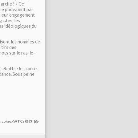
marche ! » Ce
 ne pouvaient pas
de leur engagement
gistes, les
res idéologiques du
disent les hommes de
 tirs des
mots sur le ras-le-
 rebattre les cartes
dance. Sous peine
://t.co/aoxWTCsRH3