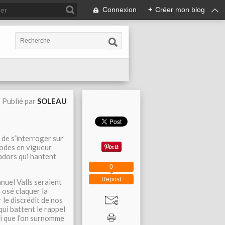
Connexion
+
Créer mon blog
Publié par
SOLEAU
s de s’interroger sur
codes en vigueur
adors qui hantent
0
Repost
nuel Valls seraient
 osé claquer la
 le discrédit de nos
ui battent le rappel
ui que l’on surnomme