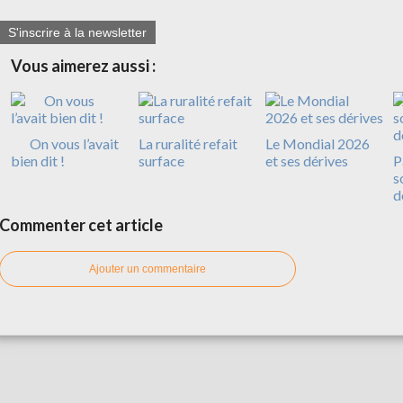
S'inscrire à la newsletter
Vous aimerez aussi :
On vous l’avait
La ruralité refait
Le Mondial 2026
bien dit !
surface
et ses dérives
P
s
d
Commenter cet article
Ajouter un commentaire