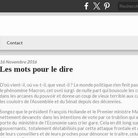
Contact
16 Novembre 2016
Les mots pour le dire
D’où vient-il, où va-t-il, que veut-il ? Le monde politique n’en finit pa
le phénomène Macron, cet ovni surgi de nulle part qui bouscule les 
dans les arcanes du pouvoir et donne un coup de vieux terrible aux c
les couloirs de l’Assemblée et du Sénat depuis des décennies.
Songez que le président François Hollande et le Premier ministre Ma
nettement devancés dans les intentions de vote par ce trublion qui a
porte du ministère de l’Economie sans crier gare. Cela en dit long sur
gouvernants, totalement déstabilisés par cette attaque frontale et q
de leurs conseillers et de leurs proches pour dénoncer le traitre, cel