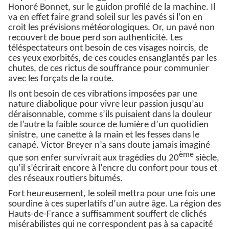
Honoré Bonnet, sur le guidon profilé de la machine. Il
va en effet faire grand soleil sur les pavés si l’on en
croit les prévisions météorologiques. Or, un pavé non
recouvert de boue perd son authenticité. Les
téléspectateurs ont besoin de ces visages noircis, de
ces yeux exorbités, de ces coudes ensanglantés par les
chutes, de ces rictus de souffrance pour communier
avec les forçats de la route.
Ils ont besoin de ces vibrations imposées par une
nature diabolique pour vivre leur passion jusqu’au
déraisonnable, comme s’ils puisaient dans la douleur
de l’autre la faible source de lumière d’un quotidien
sinistre, une canette à la main et les fesses dans le
canapé. Victor Breyer n’a sans doute jamais imaginé
ème
que son enfer survivrait aux tragédies du 20
siècle,
qu’il s’écrirait encore à l’encre du confort pour tous et
des réseaux routiers bitumés.
Fort heureusement, le soleil mettra pour une fois une
sourdine à ces superlatifs d’un autre âge. La région des
Hauts-de-France a suffisamment souffert de clichés
misérabilistes qui ne correspondent pas à sa capacité