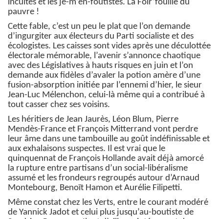
incultes et les je-m’en-foutistes. La Foir’fouille du
pauvre !
Cette fable, c’est un peu le plat que l’on demande
d’ingurgiter aux électeurs du Parti socialiste et des
écologistes. Les caisses sont vides après une déculottée
électorale mémorable, l’avenir s’annonce chaotique
avec des Législatives à hauts risques en juin et l’on
demande aux fidèles d’avaler la potion amère d’une
fusion-absorption initiée par l’ennemi d’hier, le sieur
Jean-Luc Mélenchon, celui-là même qui a contribué à
tout casser chez ses voisins.
Les héritiers de Jean Jaurès, Léon Blum, Pierre
Mendès-France et François Mitterrand vont perdre
leur âme dans une tambouille au goût indéfinissable et
aux exhalaisons suspectes. Il est vrai que le
quinquennat de François Hollande avait déjà amorcé
la rupture entre partisans d’un social-libéralisme
assumé et les frondeurs regroupés autour d’Arnaud
Montebourg, Benoït Hamon et Aurélie Filipetti.
Même constat chez les Verts, entre le courant modéré
de Yannick Jadot et celui plus jusqu’au-boutiste de