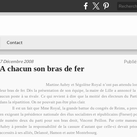
Contact
7 Décembre 2008
Publié
A chacun son bras de fer
Martine Aubry et Ségolène Royal n’ont pas attendu longtem
leur bras de fer. Dès la présentation de son équipe, la maire de Lille a annoncé l
aucun poste à sa rivale. Ce qui revient à dire que la moitié des électeurs du Parti
dans la répartition. On ne pouvait pas être plus clair.
Il est un fait que Mme Royal, la grande battue du congrès de Reims, a provoq
en exigeant la présidence nationale des élus socialistes et républicains (Fneser) p
de numéro deux du parti pour son bras droit, Vincent Peillon. Par cette manœu
Aubry à prendre la responsabilité de la cassure d’autant que celle-ci devait prior
accessits à ses alliés, Delanoë, Hamon et autre Montebourg.