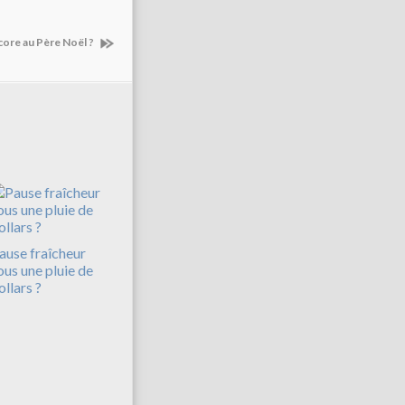
ncore au Père Noël ?
ause fraîcheur
ous une pluie de
ollars ?