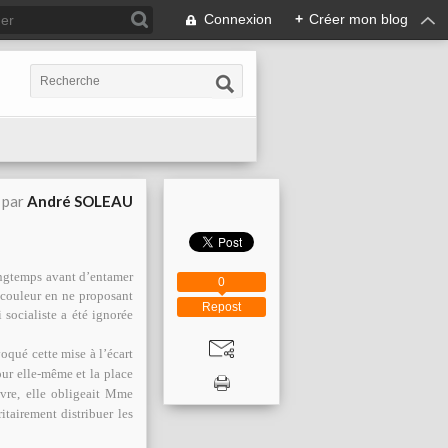
Connexion
+
Créer mon blog
 par
André SOLEAU
ps avant d’entamer
0
a couleur en ne proposant
Repost
 socialiste a été ignorée
ué cette mise à l’écart
our elle-même et la place
vre, elle obligeait Mme
itairement distribuer les