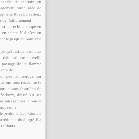
pas fait. Au contraire, en
énagement toute idée de
Ségolène Royal. Ces deux
 de l’affrontement.
 est bel et bien coupé en
é en éclats. Nul n’est en
par le jusqu’au-boutisme
.
upé qu’il est dans un bras
a a redonné une nouvelle
u passage de la flamme
 échelle.
n peut s’interroger sur
nde ont tous rencontré le
orters sans frontières de
Sarkozy, dressé sur ses
as sans ignorer la portée
uropéenne.
de perdre la face. Comme
crétion et du doigté, il a
s enfants.