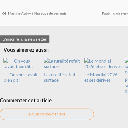
Martine Aubry à l'épreuve de ses amis
Faut-il croire e
S'inscrire à la newsletter
Vous aimerez aussi :
On vous l’avait
La ruralité refait
Le Mondial 2026
bien dit !
surface
et ses dérives
P
s
d
Commenter cet article
Ajouter un commentaire