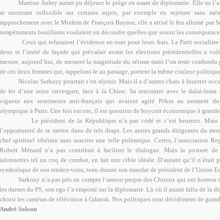
Martine Aubry aurait pu déjouer le piège en usant de diplomatie. Elle ne l’a 
se montrant inflexible sur certains sujets, par exemple en rejetant sans m
rapprochement avec le Modem de François Bayrou, elle a attisé le feu allumé par 
tempéraments bouillants voulaient en découdre quelles que soient les conséquences
Ceux qui refusaient l’évidence en sont pour leurs frais. Le Parti socialiste
deux et l’unité de façade qui prévalait avant les élections présidentielles a vol
mesure, aujourd’hui, de mesurer la magnitude du séisme mais l’on reste confondu 
de ces deux femmes qui, rappelons le au passage, portent la même couleur politique
Nicolas Sarkozy pourrait s’en réjouir. Mais il a d’autres chats à fouetter occ
de fer d’une autre envergure, face à la Chine. Sa rencontre avec le dalaï-lam
vigueur aux sentiments anti-français qui avaient agité Pékin au moment d
olympique à Paris. Une fois encore, il est question de boycott économique à grande
Le président de la République n’a pas cédé et c’est heureux. Mais o
l’opportunité de se mettre dans de tels draps. Les autres grands dirigeants du mo
chef spirituel tibétain sans susciter une telle polémique. Certes, l’association Rep
Robert Ménard n’a pas contribué à faciliter le dialogue. Mais la posture de 
talonnettes tel un coq de combat, en fait une cible idéale. D’autant qu’il n’était p
symbolique de son rendez-vous, tenu durant son mandat de président de l’Union E
Sarkozy n’a pas pris en compte l’amour propre des Chinois qui ont horreur 
les dames du PS, son ego l’a emporté sur la diplomatie. Là où il aurait fallu de la dis
choisi les caméras de télévision à Gdansk. Nos politiques sont décidément de grand
André Soleau