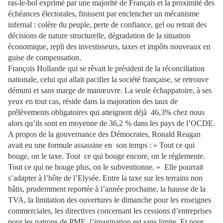
ras-le-bol exprimé par une majorité de Français et la proximité des
échéances électorales, finissent par enclencher un mécanisme
infernal : colère du peuple, perte de confiance, gel ou retrait des
décisions de nature structurelle, dégradation de la situation
économique, repli des investisseurs, taxes et impôts nouveaux en
guise de compensation.
François Hollande qui se rêvait le président de la réconciliation
nationale, celui qui allait pacifier la société française, se retrouve
démuni et sans marge de manœuvre. La seule échappatoire, à ses
yeux en tout cas, réside dans la majoration des taux de
prélèvements obligatoires qui atteignent déjà 46,3% chez nous
alors qu’ils sont en moyenne de 36,2 % dans les pays de l’OCDE.
A propos de la gouvernance des Démocrates, Ronald Reagan
avait eu une formule assassine en son temps : « Tout ce qui
bouge, on le taxe. Tout ce qui bouge encore, on le réglemente.
Tout ce qui ne bouge plus, on le subventionne. » Elle pourrait
s’adapter à l’hôte de l’Elysée. Entre la taxe sur les terrains non
bâtis, prudemment reportée à l’année prochaine, la hausse de la
TVA, la limitation des ouvertures le dimanche pour les enseignes
commerciales, les directives concernant les cessions d’entreprises
pour les patrons de PME, l’imagination est sans limite. Et pour