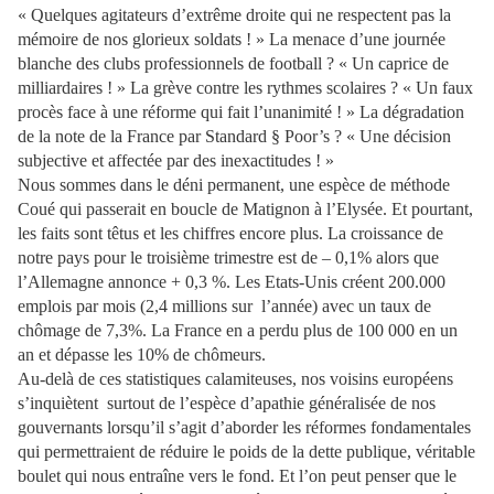
« Quelques agitateurs d’extrême droite qui ne respectent pas la
mémoire de nos glorieux soldats ! » La menace d’une journée
blanche des clubs professionnels de football ? « Un caprice de
milliardaires ! » La grève contre les rythmes scolaires ? « Un faux
procès face à une réforme qui fait l’unanimité ! » La dégradation
de la note de la France par Standard § Poor’s ? « Une décision
subjective et affectée par des inexactitudes ! »
Nous sommes dans le déni permanent, une espèce de méthode
Coué qui passerait en boucle de Matignon à l’Elysée. Et pourtant,
les faits sont têtus et les chiffres encore plus. La croissance de
notre pays pour le troisième trimestre est de – 0,1% alors que
l’Allemagne annonce + 0,3 %. Les Etats-Unis créent 200.000
emplois par mois (2,4 millions sur l’année) avec un taux de
chômage de 7,3%. La France en a perdu plus de 100 000 en un
an et dépasse les 10% de chômeurs.
Au-delà de ces statistiques calamiteuses, nos voisins européens
s’inquiètent surtout de l’espèce d’apathie généralisée de nos
gouvernants lorsqu’il s’agit d’aborder les réformes fondamentales
qui permettraient de réduire le poids de la dette publique, véritable
boulet qui nous entraîne vers le fond. Et l’on peut penser que le