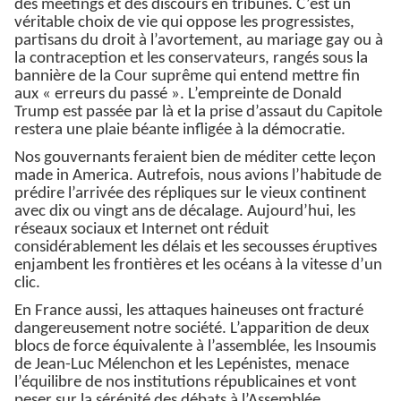
des meetings et des discours en tribunes. C’est un
véritable choix de vie qui oppose les progressistes,
partisans du droit à l’avortement, au mariage gay ou à
la contraception et les conservateurs, rangés sous la
bannière de la Cour suprême qui entend mettre fin
aux « erreurs du passé ». L’empreinte de Donald
Trump est passée par là et la prise d’assaut du Capitole
restera une plaie béante infligée à la démocratie.
Nos gouvernants feraient bien de méditer cette leçon
made in America. Autrefois, nous avions l’habitude de
prédire l’arrivée des répliques sur le vieux continent
avec dix ou vingt ans de décalage. Aujourd’hui, les
réseaux sociaux et Internet ont réduit
considérablement les délais et les secousses éruptives
enjambent les frontières et les océans à la vitesse d’un
clic.
En France aussi, les attaques haineuses ont fracturé
dangereusement notre société. L’apparition de deux
blocs de force équivalente à l’assemblée, les Insoumis
de Jean-Luc Mélenchon et les Lepénistes, menace
l’équilibre de nos institutions républicaines et vont
peser sur la sérénité des débats à l’Assemblée