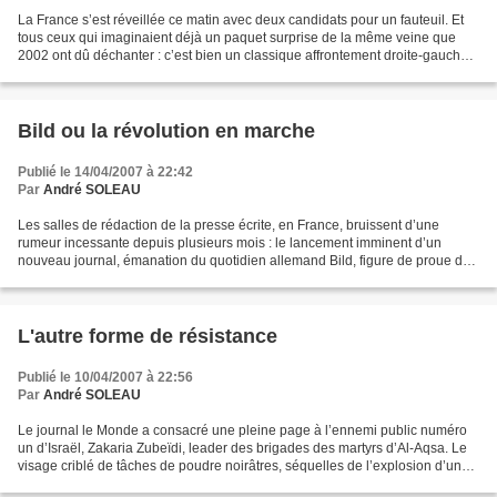
La France s’est réveillée ce matin avec deux candidats pour un fauteuil. Et
tous ceux qui imaginaient déjà un paquet surprise de la même veine que
2002 ont dû déchanter : c’est bien un classique affrontement droite-gauche
qui nous attend au second tour....
Bild ou la révolution en marche
Publié le 14/04/2007 à 22:42
Par
André SOLEAU
Les salles de rédaction de la presse écrite, en France, bruissent d’une
rumeur incessante depuis plusieurs mois : le lancement imminent d’un
nouveau journal, émanation du quotidien allemand Bild, figure de proue du
groupe Axel Springer. On évoque plusieurs...
L'autre forme de résistance
Publié le 10/04/2007 à 22:56
Par
André SOLEAU
Le journal le Monde a consacré une pleine page à l’ennemi public numéro
un d’Israël, Zakaria Zubeïdi, leader des brigades des martyrs d’Al-Aqsa. Le
visage criblé de tâches de poudre noirâtres, séquelles de l’explosion d’une
bombe artisanale, porte témoignage...