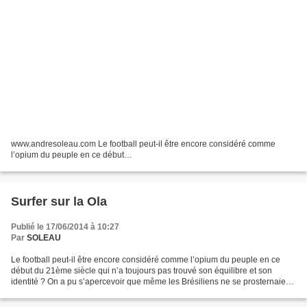
www.andresoleau.com Le football peut-il être encore considéré comme
l’opium du peuple en ce début…
Surfer sur la Ola
Publié le 17/06/2014 à 10:27
Par
SOLEAU
Le football peut-il être encore considéré comme l’opium du peuple en ce
début du 21ème siècle qui n’a toujours pas trouvé son équilibre et son
identité ? On a pu s’apercevoir que même les Brésiliens ne se prosternaient
plus à la grand’messe de la Coupe...