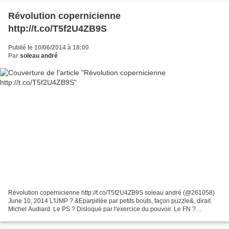
Révolution copernicienne
http://t.co/T5f2U4ZB9S
Publié le 10/06/2014 à 18:00
Par
soleau andré
Révolution copernicienne http://t.co/T5f2U4ZB9S soleau andré (@261058)
June 10, 2014 L'UMP ? &Eparpillée par petits bouts, façon puzzle&, dirait
Michel Audiard. Le PS ? Disloqué par l'exercice du pouvoir. Le FN ?
Pulvérisé en plein vol de dédiabolisation,...