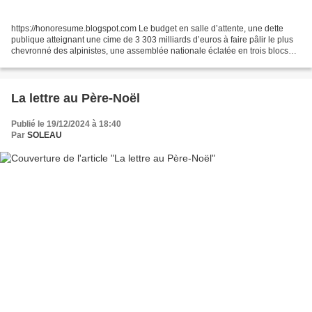
https://honoresume.blogspot.com Le budget en salle d’attente, une dette
publique atteignant une cime de 3 303 milliards d’euros à faire pâlir le plus
chevronné des alpinistes, une assemblée nationale éclatée en trois blocs
antagonistes, une société fracturée,...
La lettre au Père-Noël
Publié le 19/12/2024 à 18:40
Par
SOLEAU