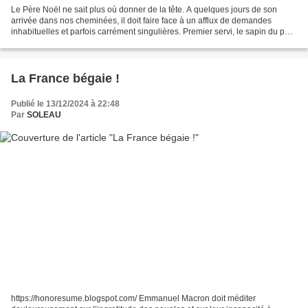
Le Père Noël ne sait plus où donner de la tête. A quelques jours de son
arrivée dans nos cheminées, il doit faire face à un afflux de demandes
inhabituelles et parfois carrément singulières. Premier servi, le sapin du petit
Nicolas, au pied duquel les...
La France bégaie !
Publié le 13/12/2024 à 22:48
Par
SOLEAU
https://honoresume.blogspot.com/ Emmanuel Macron doit méditer