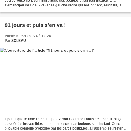
douloureusement sur l’ingratitude des peuples et sur leur incapacité à
s’émanciper des vieux clivages gauche/droite qui bâillonnent, selon lui, la
5ème République depuis toujours. Il rêvait...
91 jours et puis s’en va !
Publié le 05/12/2024 à 12:24
Par
SOLEAU
Il paraît que le ridicule ne tue pas. A voir ! Comme l’abus de tabac, il inflige
des dégâts irréversibles qu’on ne mesure pas toujours sur l’instant. Cette
pitoyable comédie proposée par les partis politiques, à l’assemblée, restera