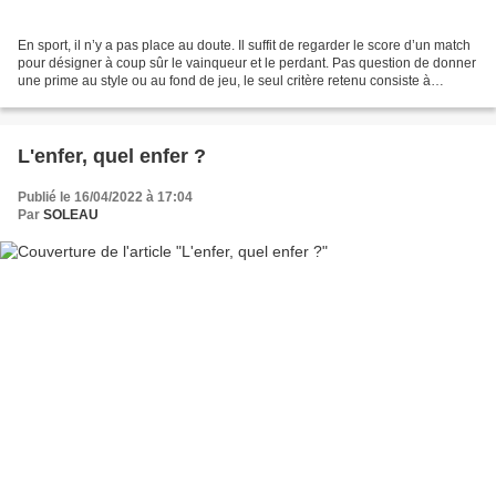
En sport, il n’y a pas place au doute. Il suffit de regarder le score d’un match
pour désigner à coup sûr le vainqueur et le perdant. Pas question de donner
une prime au style ou au fond de jeu, le seul critère retenu consiste à
marquer plus de buts ou...
L'enfer, quel enfer ?
Publié le 16/04/2022 à 17:04
Par
SOLEAU