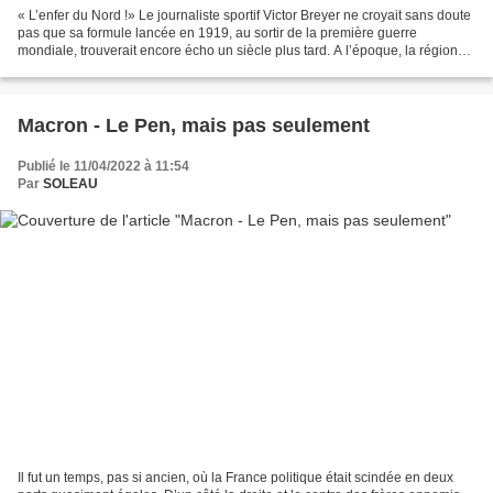
« L’enfer du Nord !» Le journaliste sportif Victor Breyer ne croyait sans doute
pas que sa formule lancée en 1919, au sortir de la première guerre
mondiale, trouverait encore écho un siècle plus tard. A l’époque, la région
avait été ravagée par les obus,...
Macron - Le Pen, mais pas seulement
Publié le 11/04/2022 à 11:54
Par
SOLEAU
Il fut un temps, pas si ancien, où la France politique était scindée en deux