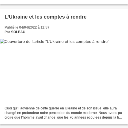
témoin d’une scène...
L’Ukraine et les comptes à rendre
Publié le 04/04/2022 à 11:57
Par
SOLEAU
Quoi qu’il advienne de cette guerre en Ukraine et de son issue, elle aura
changé en profondeur notre perception du monde moderne. Nous avons pu
croire que l’homme avait changé, que les 70 années écoulées depuis la fin
de la seconde guerre mondiale garantissaient...