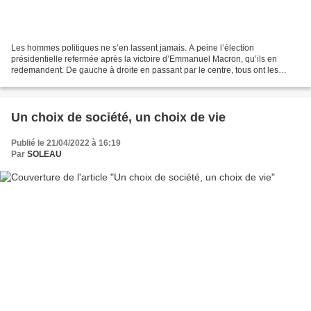
Les hommes politiques ne s’en lassent jamais. A peine l’élection
présidentielle refermée après la victoire d’Emmanuel Macron, qu’ils en
redemandent. De gauche à droite en passant par le centre, tous ont les
regards pointés sur le troisième tour, c’est-à-dire...
Un choix de société, un choix de vie
Publié le 21/04/2022 à 16:19
Par
SOLEAU