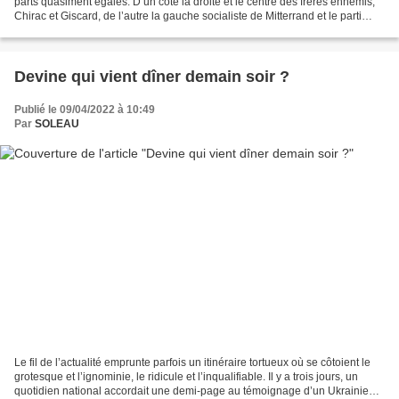
parts quasiment égales. D’un côté la droite et le centre des frères ennemis,
Chirac et Giscard, de l’autre la gauche socialiste de Mitterrand et le parti
communiste de Marchais....
Devine qui vient dîner demain soir ?
Publié le 09/04/2022 à 10:49
Par
SOLEAU
Le fil de l’actualité emprunte parfois un itinéraire tortueux où se côtoient le
grotesque et l’ignominie, le ridicule et l’inqualifiable. Il y a trois jours, un
quotidien national accordait une demi-page au témoignage d’un Ukrainien,