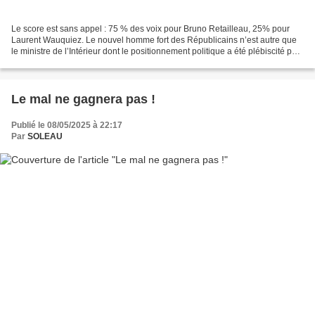
Le score est sans appel : 75 % des voix pour Bruno Retailleau, 25% pour
Laurent Wauquiez. Le nouvel homme fort des Républicains n’est autre que
le ministre de l’Intérieur dont le positionnement politique a été plébiscité par
les militants, malgré les...
Le mal ne gagnera pas !
Publié le 08/05/2025 à 22:17
Par
SOLEAU