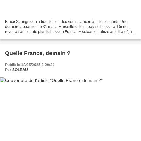
Bruce Springsteen a bouclé son deuxième concert à Lille ce mardi. Une
dernière apparition le 31 mai à Marseille et le rideau se baissera. On ne
reverra sans doute plus le boss en France. A soixante quinze ans, il a déjà
beaucoup donné à ses fans. Pour...
Quelle France, demain ?
Publié le 18/05/2025 à 20:21
Par
SOLEAU