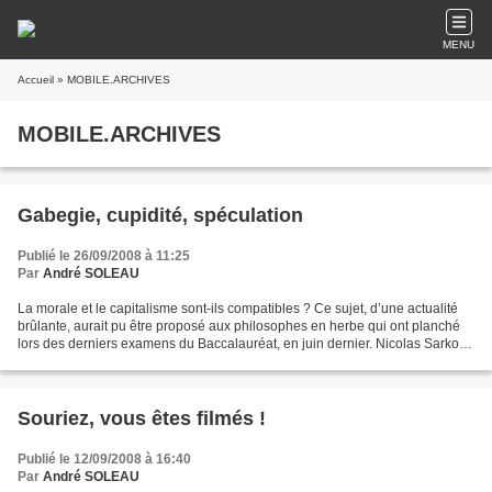
MENU
Accueil
» MOBILE.ARCHIVES
MOBILE.ARCHIVES
Gabegie, cupidité, spéculation
Publié le 26/09/2008 à 11:25
Par
André SOLEAU
La morale et le capitalisme sont-ils compatibles ? Ce sujet, d’une actualité
brûlante, aurait pu être proposé aux philosophes en herbe qui ont planché
lors des derniers examens du Baccalauréat, en juin dernier. Nicolas Sarkozy,
lui, a choisi de s’attaquer...
Souriez, vous êtes filmés !
Publié le 12/09/2008 à 16:40
Par
André SOLEAU