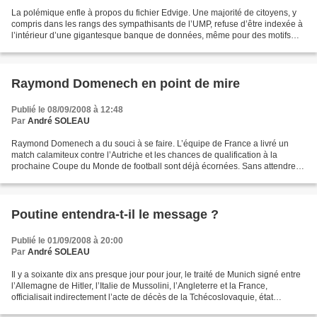
La polémique enfle à propos du fichier Edvige. Une majorité de citoyens, y
compris dans les rangs des sympathisants de l’UMP, refuse d’être indexée à
l’intérieur d’une gigantesque banque de données, même pour des motifs
sécuritaires. L’affaire prend une...
Raymond Domenech en point de mire
Publié le 08/09/2008 à 12:48
Par
André SOLEAU
Raymond Domenech a du souci à se faire. L’équipe de France a livré un
match calamiteux contre l’Autriche et les chances de qualification à la
prochaine Coupe du Monde de football sont déjà écornées. Sans attendre le
prochain rendez-vous, mercredi contre...
Poutine entendra-t-il le message ?
Publié le 01/09/2008 à 20:00
Par
André SOLEAU
Il y a soixante dix ans presque jour pour jour, le traité de Munich signé entre
l’Allemagne de Hitler, l’Italie de Mussolini, l’Angleterre et la France,
officialisait indirectement l’acte de décès de la Tchécoslovaquie, état
indépendant né artificiellement...