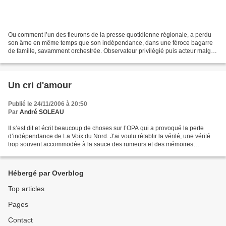
Ou comment l’un des fleurons de la presse quotidienne régionale, a perdu
son âme en même temps que son indépendance, dans une féroce bagarre
de famille, savamment orchestrée. Observateur privilégié puis acteur malgré
lui d’une lutte sans merci pour le...
Un cri d'amour
Publié le 24/11/2006 à 20:50
Par
André SOLEAU
Il s’est dit et écrit beaucoup de choses sur l’OPA qui a provoqué la perte
d’indépendance de La Voix du Nord. J’ai voulu rétablir la vérité, une vérité
trop souvent accommodée à la sauce des rumeurs et des mémoires
sélectives. Chacun des acteurs de cette...
Hébergé par Overblog
Top articles
Pages
Contact