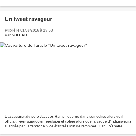
d’équipe, l’éthique des compétiteurs...
Un tweet ravageur
Publié le 01/08/2016 à 15:53
Par
SOLEAU
L’assassinat du père Jacques Hamel, égorgé dans son église alors qu’il
officiait, vient surajouter répulsion et colère alors que la vague d’indignations
suscitée par l’attentat de Nice était très loin de retomber. Jusqu’où notre
société, plus tolérante...