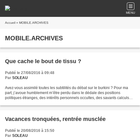
MENU
Accueil
» MOBILE.ARCHIVES
MOBILE.ARCHIVES
Que cache le bout de tissu ?
Publié le 27/08/2016 à 09:48
Par
SOLEAU
Avez-vous assimilé toutes les subtilités du débat sur le burkini ? Pour ma
part, j’avoue humblement m’être perdu dans le dédale des positions
politiques étranges, des intérêts personnels occultes, des savants calculs
tactiques, le tout plongé dans la...
Vacances tronquées, rentrée musclée
Publié le 20/08/2016 à 15:50
Par
SOLEAU