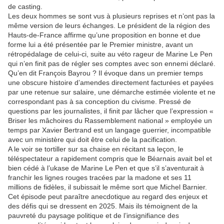
de casting.
Les deux hommes se sont vus à plusieurs reprises et n’ont pas la
même version de leurs échanges. Le président de la région des
Hauts-de-France affirme qu’une proposition en bonne et due
forme lui a été présentée par le Premier ministre, avant un
rétropédalage de celui-ci, suite au véto rageur de Marine Le Pen
qui n’en finit pas de régler ses comptes avec son ennemi déclaré.
Qu’en dit François Bayrou ? Il évoque dans un premier temps
une obscure histoire d’amendes directement facturées et payées
par une retenue sur salaire, une démarche estimée violente et ne
correspondant pas à sa conception du civisme. Pressé de
questions par les journalistes, il finit par lâcher que l’expression «
Briser les mâchoires du Rassemblement national » employée un
temps par Xavier Bertrand est un langage guerrier, incompatible
avec un ministère qui doit être celui de la pacification.
A le voir se tortiller sur sa chaise en récitant sa leçon, le
téléspectateur a rapidement compris que le Béarnais avait bel et
bien cédé à l’ukase de Marine Le Pen et que s’il s’aventurait à
franchir les lignes rouges tracées par la madone et ses 11
millions de fidèles, il subissait le même sort que Michel Barnier.
Cet épisode peut paraître anecdotique au regard des enjeux et
des défis qui se dressent en 2025. Mais ils témoignent de la
pauvreté du paysage politique et de l’insignifiance des