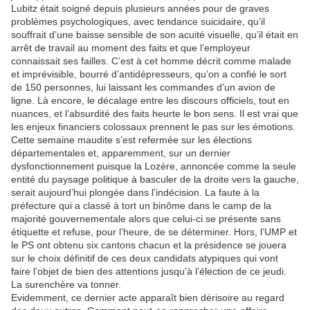
Lubitz était soigné depuis plusieurs années pour de graves
problèmes psychologiques, avec tendance suicidaire, qu’il
souffrait d’une baisse sensible de son acuité visuelle, qu’il était en
arrêt de travail au moment des faits et que l’employeur
connaissait ses failles. C’est à cet homme décrit comme malade
et imprévisible, bourré d’antidépresseurs, qu’on a confié le sort
de 150 personnes, lui laissant les commandes d’un avion de
ligne. Là encore, le décalage entre les discours officiels, tout en
nuances, et l’absurdité des faits heurte le bon sens. Il est vrai que
les enjeux financiers colossaux prennent le pas sur les émotions.
Cette semaine maudite s’est refermée sur les élections
départementales et, apparemment, sur un dernier
dysfonctionnement puisque la Lozère, annoncée comme la seule
entité du paysage politique à basculer de la droite vers la gauche,
serait aujourd’hui plongée dans l’indécision. La faute à la
préfecture qui a classé à tort un binôme dans le camp de la
majorité gouvernementale alors que celui-ci se présente sans
étiquette et refuse, pour l’heure, de se déterminer. Hors, l’UMP et
le PS ont obtenu six cantons chacun et la présidence se jouera
sur le choix définitif de ces deux candidats atypiques qui vont
faire l’objet de bien des attentions jusqu’à l’élection de ce jeudi.
La surenchère va tonner.
Evidemment, ce dernier acte apparaît bien dérisoire au regard