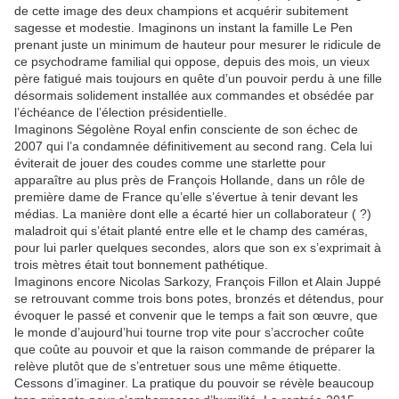
de cette image des deux champions et acquérir subitement
sagesse et modestie. Imaginons un instant la famille Le Pen
prenant juste un minimum de hauteur pour mesurer le ridicule de
ce psychodrame familial qui oppose, depuis des mois, un vieux
père fatigué mais toujours en quête d’un pouvoir perdu à une fille
désormais solidement installée aux commandes et obsédée par
l’échéance de l’élection présidentielle.
Imaginons Ségolène Royal enfin consciente de son échec de
2007 qui l’a condamnée définitivement au second rang. Cela lui
éviterait de jouer des coudes comme une starlette pour
apparaître au plus près de François Hollande, dans un rôle de
première dame de France qu’elle s’évertue à tenir devant les
médias. La manière dont elle a écarté hier un collaborateur ( ?)
maladroit qui s’était planté entre elle et le champ des caméras,
pour lui parler quelques secondes, alors que son ex s’exprimait à
trois mètres était tout bonnement pathétique.
Imaginons encore Nicolas Sarkozy, François Fillon et Alain Juppé
se retrouvant comme trois bons potes, bronzés et détendus, pour
évoquer le passé et convenir que le temps a fait son œuvre, que
le monde d’aujourd’hui tourne trop vite pour s’accrocher coûte
que coûte au pouvoir et que la raison commande de préparer la
relève plutôt que de s’entretuer sous une même étiquette.
Cessons d’imaginer. La pratique du pouvoir se révèle beaucoup