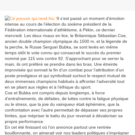
Il s’est passé un moment d’émotion
intense au cours de l’élection du sixième président de la
Fédération internationale d’athlétisme, à Pékin, ce dernier
mercredi. Les deux rivaux en lice, le Britannique Sébastian Coe,
ancien double champion olympique du 1500 m, et la légende de
la perche, le Russe Sergueï Bubka, se sont levés en même
temps sitôt le vote connu qui consacrait le succès du premier
nommé par 115 voix contre 92. S’approchant pour se serrer la
main, ils ont préféré se prendre dans les bras. Une étreinte
improvisée qui sonnait la fin d’un combat pour l’attribution d’un
poste prestigieux et qui symbolisait surtout le respect mutuel de
deux immenses champions habitués à affronter l’adversité tout
en se pliant aux règles et à l’éthique du sport.
Coe et Bubka ont compris depuis longtemps, à force
d’entraînements, de défaites, de luttes contre la fatigue physique
ou le stress, que la joie du vainqueur était éphémère, que la
confrontation avec l’autre permettait de dépasser ses propres
limites, que mépriser le battu du jour revenait à dévaloriser sa
propre performance.
En cet été finissant où l’on annonce partout une rentrée
bouillonnante, on aimerait voir nos leaders politiques s’imprégner