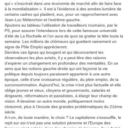
qui « s’inscrirait dans une économie de marché afin de faire face
à la mondialisation ». Il est à l’évidence à des années-lumière de
certains cadres qui plaident, eux, pour un rapprochement avec
Jean-Luc Mélenchon et l’extrême-gauche.
Ajoutons au tableau l’utilisation de travailleurs roumains, par le
PS, pour assurer l’intendance lors de cette fameuse université
d’été de La Rochelle et l’on aura de quoi se gratter la tête toute la
semaine. Les millions de chômeurs qui guettent vainement un
signe de Pôle Emploi apprécieront.
Derrière ces lignes qui bougent et qui déconcertent les
observateurs les plus avisés, il y a peut-être des raisons
d’espérer un changement en profondeur des mentalités. En ce
sens que les notions gauche-droite qui ont façonné la vie
politique depuis toujours paraissent appartenir à une autre
époque, celle d’une croissance régulière, du plein emploi, de la
surconsommation. Aujourd’hui, la crise n’est plus factuelle et elle
oblige jeunes et vieux, citoyens et gouvernants, salariés et
dirigeants, réformateurs et passéistes, à élargir leur champ de
vision. A dessiner un autre monde, politiquement moins
cloisonné, plus à l’écoute des grandes problématiques du 21ème
siècle.
A-t-on, de toute manière, le choix ? Le capitalisme s’essouffle, le
repli sur soi n’est pas une solution pérenne et l’Europe des