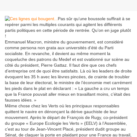
Pas sûr qu’une boussole suffirait à se
repérer parmi les multiples courants qui agitent les différents
partis politiques en cette période de rentrée. Qu’on en juge plutôt
!
Emmanuel Macron, ministre du gouvernement, est considéré
comme persona non grata aux universités d’été du Parti
socialiste. En revanche, il devient au même moment la
coqueluche des patrons du Medef et est ovationné sur scène au
côté du président, Pierre Gattaz. Il faut dire que ces chefs
d’entreprise ont de quoi être satisfaits. Là où les leaders de droite
évoquent les 35 h avec les lèvres pincées, de crainte de troubler
la base de leur électorat, le ministre de l’économie met carrément
les pieds dans le plat en déclarant : « La gauche a cru un temps
que la France pouvait aller mieux en travaillant moins, c’était des
fausses idées. »
Même chose chez les Verts où les principaux responsables
quittent le navire en dénonçant la dérive gauchiste de leur
mouvement. Après le départ de François de Rugy, co-président
du groupe « Europe Ecologie les Verts » (EELV) à l’Assemblée,
c’est au tour de Jean-Vincent Placé, président dudit groupe au
Sénat, de claquer la porte en plaidant pour une France au travail,