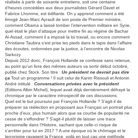
réalisée à partir de soixante entretiens, soit une centaine
d’heures concédées aux deux journalistes Gérard Davet et
Fabrice Lhomme, est édifiante. On y apprend comment a été
limogé Jean-Marc Ayrault de son poste de Premier ministre,
comment Obama a laissé tomber l’intervention militaire en Syrie,
quel était le plan d’attaque pour mettre fin au régime de Bachar
Al-Assad, comment il a imposé la loi travail, ou encore comment
Christiane Taubira s’est prise les pieds dans le tapis dans l’affaire
des écoutes, ordonnées par la justice, à l’encontre de Nicolas
Sarkozy.
Depuis 2012 donc, François Hollande se confesse sans retenue,
au point qu’un livre des mêmes auteurs va sortir début octobre,
publié chez Stock. Son titre :
Un président ne devrait pas dire
ça
Tout un programme ! Il suit celui de Karim Rissouli et Antonin
André intitulé :
Conversations privées avec le président
(Editions Albin Michel), lequel avait déjà dernièrement défrayé la
chronique par le caractère introspectif de ces discussions.
Quel est le but poursuivi par François Hollande ? S’agit-il de
préparer sa réélection en proposant aux Français un portrait plus
proche d’eux, plus humain alors que sa courbe de popularité ne
cesse de s’effondrer ? S’agit-il plutôt de laisser une trace
personnelle dans l’Histoire, sachant que celle-ci risque de
s’arrêter pour lui en 2017 ? A une époque où le chômage et le
terrorisme ravagent la France, voilà en tout cas une méthode