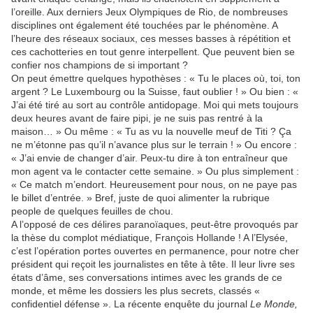
l’oreille. Aux derniers Jeux Olympiques de Rio, de nombreuses
disciplines ont également été touchées par le phénomène. A
l’heure des réseaux sociaux, ces messes basses à répétition et
ces cachotteries en tout genre interpellent. Que peuvent bien se
confier nos champions de si important ?
On peut émettre quelques hypothèses : « Tu le places où, toi, ton
argent ? Le Luxembourg ou la Suisse, faut oublier ! » Ou bien : «
J’ai été tiré au sort au contrôle antidopage. Moi qui mets toujours
deux heures avant de faire pipi, je ne suis pas rentré à la
maison… » Ou même : « Tu as vu la nouvelle meuf de Titi ? Ça
ne m’étonne pas qu’il n’avance plus sur le terrain ! » Ou encore :
« J’ai envie de changer d’air. Peux-tu dire à ton entraîneur que
mon agent va le contacter cette semaine. » Ou plus simplement :
« Ce match m’endort. Heureusement pour nous, on ne paye pas
le billet d’entrée. » Bref, juste de quoi alimenter la rubrique
people de quelques feuilles de chou.
A l’opposé de ces délires paranoïaques, peut-être provoqués par
la thèse du complot médiatique, François Hollande ! A l’Elysée,
c’est l’opération portes ouvertes en permanence, pour notre cher
président qui reçoit les journalistes en tête à tête. Il leur livre ses
états d’âme, ses conversations intimes avec les grands de ce
monde, et même les dossiers les plus secrets, classés «
confidentiel défense ». La récente enquête du journal
Le Monde,