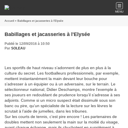
MENU
Accueil
» Babillages et jacasseries à l'Elysée
Babillages et jacasseries à l'Elysée
Publié le 12/09/2016 à 10:50
Par
SOLEAU
Les sportifs de haut niveau s’adonnent de plus en plus à la
culture du secret. Les footballeurs professionnels, par exemple,
mettent instantanément la main devant leur bouche pour
s’adresser à un équipier ou à un adversaire, sur le terrain. Le
sélectionneur national, Didier Deschamps, montre l’exemple à
ses joueurs en redoublant de prudence lorsqu’il s’adresse à ses
adjoints. Comme si un micro suspect était dissimulé sous son
banc ou pire, qu’un spécialiste de la lecture sur les lèvres le
scrutait à l’aide de jumelles, dans les tribunes.
Sur les courts de tennis, c’est pire encore ! Les partenaires de
doubles mettent non seulement la main sur la moitié du visage,
avant chaque échange, mais ils chuchotent en supplément à