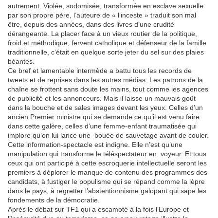
autrement. Violée, sodomisée, transformée en esclave sexuelle
par son propre père, l’auteure de « l’inceste » traduit son mal
être, depuis des années, dans des livres d’une crudité
dérangeante. La placer face à un vieux routier de la politique,
froid et méthodique, fervent catholique et défenseur de la famille
traditionnelle, c’était en quelque sorte jeter du sel sur des plaies
béantes.
Ce bref et lamentable intermède a battu tous les records de
tweets et de reprises dans les autres médias. Les patrons de la
chaîne se frottent sans doute les mains, tout comme les agences
de publicité et les annonceurs. Mais il laisse un mauvais goût
dans la bouche et de sales images devant les yeux. Celles d’un
ancien Premier ministre qui se demande ce qu’il est venu faire
dans cette galère, celles d’une femme-enfant traumatisée qui
implore qu’on lui lance une bouée de sauvetage avant de couler.
Cette information-spectacle est indigne. Elle n’est qu’une
manipulation qui transforme le téléspectateur en voyeur. Et tous
ceux qui ont participé à cette escroquerie intellectuelle seront les
premiers à déplorer le manque de contenu des programmes des
candidats, à fustiger le populisme qui se répand comme la lèpre
dans le pays, à regretter l’abstentionnisme galopant qui sape les
fondements de la démocratie.
Après le débat sur TF1 qui a escamoté à la fois l’Europe et