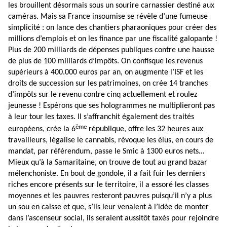
les brouillent désormais sous un sourire carnassier destiné aux
caméras. Mais sa France insoumise se révèle d’une fumeuse
simplicité : on lance des chantiers pharaoniques pour créer des
millions d’emplois et on les finance par une fiscalité galopante !
Plus de 200 milliards de dépenses publiques contre une hausse
de plus de 100 milliards d’impôts. On confisque les revenus
supérieurs à 400.000 euros par an, on augmente l’ISF et les
droits de succession sur les patrimoines, on crée 14 tranches
d’impôts sur le revenu contre cinq actuellement et roulez
jeunesse ! Espérons que ses hologrammes ne multiplieront pas
à leur tour les taxes. Il s’affranchit également des traités
ème
européens, crée la 6
république, offre les 32 heures aux
travailleurs, légalise le cannabis, révoque les élus, en cours de
mandat, par référendum, passe le Smic à 1300 euros nets…
Mieux qu’à la Samaritaine, on trouve de tout au grand bazar
mélenchoniste. En bout de gondole, il a fait fuir les derniers
riches encore présents sur le territoire, il a essoré les classes
moyennes et les pauvres resteront pauvres puisqu’il n’y a plus
un sou en caisse et que, s’ils leur venaient à l’idée de monter
dans l’ascenseur social, ils seraient aussitôt taxés pour rejoindre