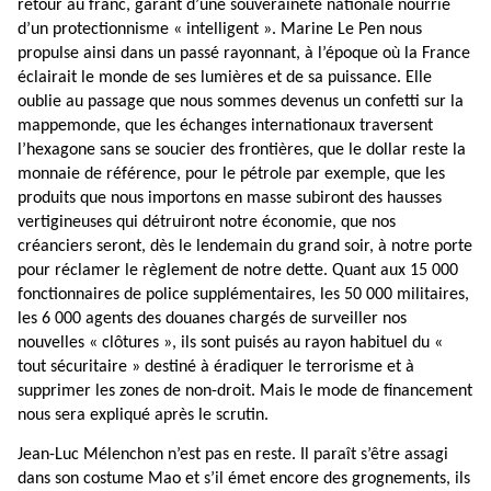
retour au franc, garant d’une souveraineté nationale nourrie
d’un protectionnisme « intelligent ». Marine Le Pen nous
propulse ainsi dans un passé rayonnant, à l’époque où la France
éclairait le monde de ses lumières et de sa puissance. Elle
oublie au passage que nous sommes devenus un confetti sur la
mappemonde, que les échanges internationaux traversent
l’hexagone sans se soucier des frontières, que le dollar reste la
monnaie de référence, pour le pétrole par exemple, que les
produits que nous importons en masse subiront des hausses
vertigineuses qui détruiront notre économie, que nos
créanciers seront, dès le lendemain du grand soir, à notre porte
pour réclamer le règlement de notre dette. Quant aux 15 000
fonctionnaires de police supplémentaires, les 50 000 militaires,
les 6 000 agents des douanes chargés de surveiller nos
nouvelles « clôtures », ils sont puisés au rayon habituel du «
tout sécuritaire » destiné à éradiquer le terrorisme et à
supprimer les zones de non-droit. Mais le mode de financement
nous sera expliqué après le scrutin.
Jean-Luc Mélenchon n’est pas en reste. Il paraît s’être assagi
dans son costume Mao et s’il
émet encore des grognements, ils