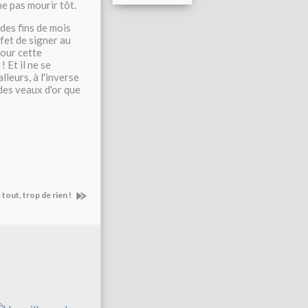
ne pas mourir tôt.
des fins de mois
ffet de signer au
pour cette
 Et il ne se
leurs, à l'inverse
des veaux d'or que
tout, trop de rien !