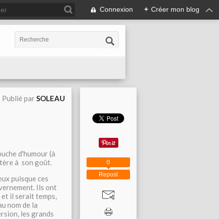
Connexion
+
Créer mon blog
Publié par
SOLEAU
touche d'humour (à
stère à son goût.
0
Repost
yeux puisque ces
uvernement. Ils ont
et il serait temps,
 au nom de la
ersion, les grands