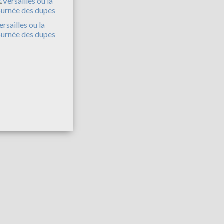
ersailles ou la
ournée des dupes