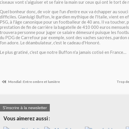
ciseaux vont s'aiguiser et se faire la main sur ceux qui ont le tort de 
Quel bonheur donc, de voir que l'un d'entre eux va échapper au souci 
difficiles. Gianluigi Buffon, le gardien mythique de l'Italie, vient en e
PSG, à l'âge canonique pour un footballeur de 40 ans. Il va toucher, 
prestation de fin de carrière la bagatelle de 410 000 euros mensuels !
trouvera personne pour juger ce salaire démesuré puisque les footbal
du PDG de Carrefour par exemple, sont des vaches sacrées, pardon 
l'on adore. Le déambulateur, c'est le cadeau d'Honoré.
Le plus gratiné, c'est que notre Buffon n'a jamais cotisé en France…
Mondial : Entre ombre et lumière
Trop de 
S'inscrire à la newsletter
Vous aimerez aussi :