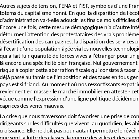
Autres sujets de tension, l’ENA et l’ISF, symboles d’une Franc
totems du capitalisme honni. En quoi la disparition de l’éco
d’administration va-t-elle adoucir les fins de mois difficiles 
Encore une fois, cette mesure démagogique n’a d’autre int
détourner l’attention des protestataires des vrais problèm
désertification des campagnes, la disparition des services p
à l’écart d’une population âgée via les nouvelles technologie
qui a fait fuir quantité de forces vives à l’étranger pour un ga
là encore une spécificité bien française. Nul gouvernement 
risqué à copier cette aberration fiscale qui consiste à taxer
déjà passé au tamis de l’imposition et des taxes en tous ge
pays est si friand. Au moment où nos ressortissants expatri
reviennent en masse - le marché immobilier en atteste - cet
vécue comme l’expression d’une ligne politique décidément
caprices des vents mauvais.
La crise que nous traversons doit favoriser une prise de co
dirigeants sur les difficultés que vivent, au quotidien, les a
croissance. Elle ne doit pas pour autant permettre le révei
que sont la lutte des classes, la guerre des villes et des cam