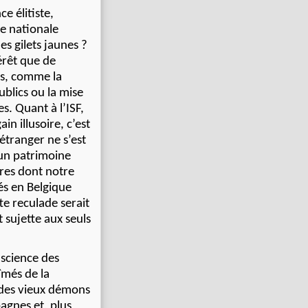
e élitiste,
le nationale
des gilets jaunes ?
érêt que de
es, comme la
ublics ou la mise
s. Quant à l’ISF,
in illusoire, c’est
étranger ne s’est
 un patrimoine
nres dont notre
és en Belgique
te reculade serait
 sujette aux seuls
nscience des
bîmés de la
l des vieux démons
pagnes et, plus