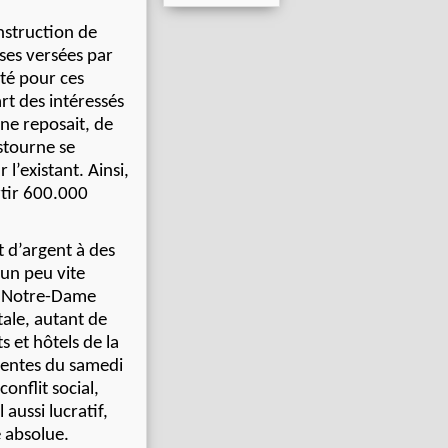
nstruction de
ses versées par
té pour ces
art des intéressés
 ne reposait, de
stourne se
’existant. Ainsi,
rtir 600.000
t d’argent à des
 un peu vite
. Notre-Dame
tale, autant de
 et hôtels de la
rrentes du samedi
onflit social,
aussi lucratif,
é absolue.