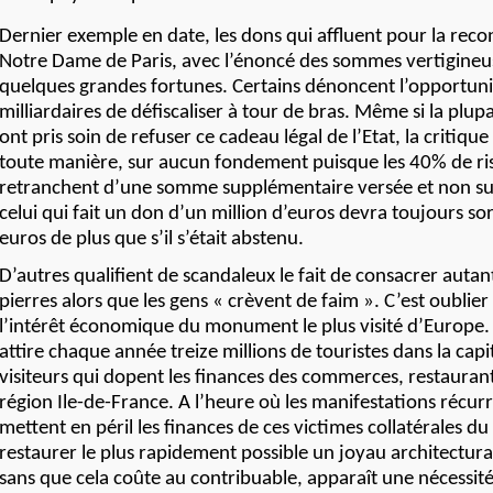
Dernier exemple en date, les dons qui affluent pour la reco
Notre Dame de Paris, avec l’énoncé des sommes vertigineu
quelques grandes fortunes. Certains dénoncent l’opportuni
milliardaires de défiscaliser à tour de bras. Même si la plup
ont pris soin de refuser ce cadeau légal de l’Etat, la critique
toute manière, sur aucun fondement puisque les 40% de ri
retranchent d’une somme supplémentaire versée et non sur l
celui qui fait un don d’un million d’euros devra toujours so
euros de plus que s’il s’était abstenu.
D’autres qualifient de scandaleux le fait de consacrer autan
pierres alors que les gens « crèvent de faim ». C’est oublier
l’intérêt économique du monument le plus visité d’Europe
attire chaque année treize millions de touristes dans la capi
visiteurs qui dopent les finances des commerces, restaurants
région Ile-de-France. A l’heure où les manifestations récu
mettent en péril les finances de ces victimes collatérales du c
restaurer le plus rapidement possible un joyau architectural 
sans que cela coûte au contribuable, apparaît une nécessit