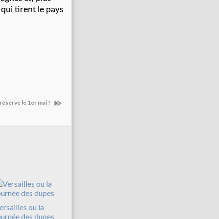
qui tirent le pays
éserve le 1er mai ?
ersailles ou la
ournée des dupes