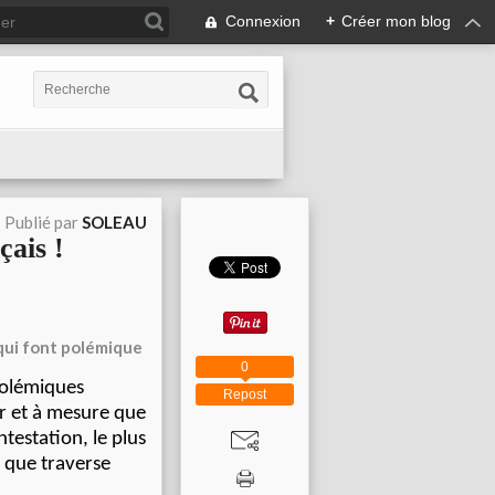
Connexion
+
Créer mon blog
Publié par
SOLEAU
çais !
 qui font polémique
0
polémiques
Repost
ur et à mesure que
testation, le plus
é que traverse