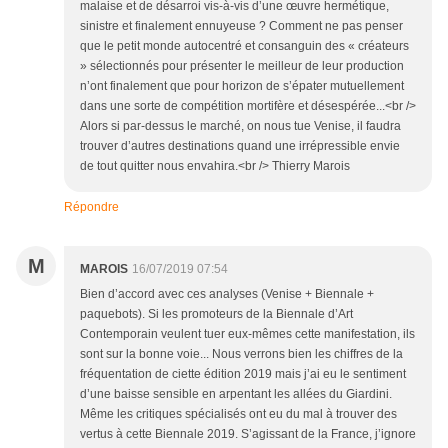
malaise et de désarroi vis-à-vis d’une œuvre hermétique,
sinistre et finalement ennuyeuse ? Comment ne pas penser
que le petit monde autocentré et consanguin des « créateurs
» sélectionnés pour présenter le meilleur de leur production
n’ont finalement que pour horizon de s’épater mutuellement
dans une sorte de compétition mortifère et désespérée...<br />
Alors si par-dessus le marché, on nous tue Venise, il faudra
trouver d’autres destinations quand une irrépressible envie
de tout quitter nous envahira.<br /> Thierry Marois
Répondre
M
MAROIS
16/07/2019 07:54
Bien d’accord avec ces analyses (Venise + Biennale +
paquebots). Si les promoteurs de la Biennale d’Art
Contemporain veulent tuer eux-mêmes cette manifestation, ils
sont sur la bonne voie... Nous verrons bien les chiffres de la
fréquentation de ciette édition 2019 mais j’ai eu le sentiment
d’une baisse sensible en arpentant les allées du Giardini.
Même les critiques spécialisés ont eu du mal à trouver des
vertus à cette Biennale 2019. S’agissant de la France, j’ignore