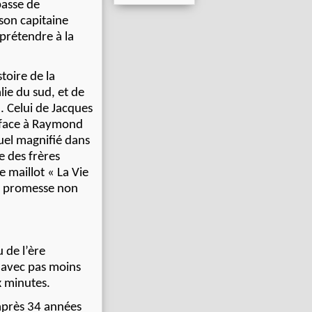
passe de
 son capitaine
prétendre à la
toire de la
lie du sud, et de
d. Celui de Jacques
, face à Raymond
duel magnifié dans
 des frères
 maillot « La Vie
ne promesse non
 de l’ère
 avec pas moins
x minutes.
 après 34 années