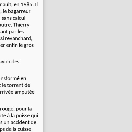
ault, en 1985. Il
x, le bagarreur
 sans calcul
’autre, Thierry
nt par les
ssi revanchard,
er enfin le gros
rayon des
transformé en
 le torrent de
 arrivée amputée
-rouge, pour la
te à la poisse qui
ès un accident de
s de la cuisse