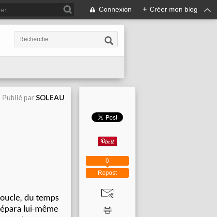
Connexion
+
Créer mon blog
Publié par
SOLEAU
0
Repost
 boucle, du temps
 répara lui-même