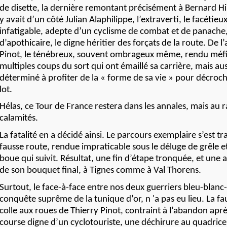
de disette, la dernière remontant précisément à Bernard Hin
y avait d’un côté Julian Alaphilippe, l’extraverti, le facétieu
infatigable, adepte d’un cyclisme de combat et de panache,
d’apothicaire, le digne héritier des forçats de la route. De l
Pinot, le ténébreux, souvent ombrageux même, rendu méfia
multiples coups du sort qui ont émaillé sa carrière, mais au
déterminé à profiter de la « forme de sa vie » pour décroch
lot.
Hélas, ce Tour de France restera dans les annales, mais au 
calamités.
La fatalité en a décidé ainsi. Le parcours exemplaire s’est 
fausse route, rendue impraticable sous le déluge de grêle et
boue qui suivit. Résultat, une fin d’étape tronquée, et une
de son bouquet final, à Tignes comme à Val Thorens.
Surtout, le face-à-face entre nos deux guerriers bleu-blanc
conquête suprême de la tunique d’or, n 'a pas eu lieu. La fau
colle aux roues de Thierry Pinot, contraint à l’abandon apr
course digne d’un cyclotouriste, une déchirure au quadricep