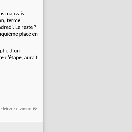
lus mauvais
an, terme
dredi. Le reste ?
inquième place en
mphe d’un
re d’étape, aurait
n « héros » anonyme