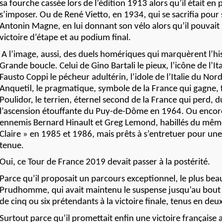
sa fourche cassée lors de l’édition 1913 alors qu’il était en 
s’imposer. Ou de René Vietto, en 1934, qui se sacrifia pour
Antonin Magne, en lui donnant son vélo alors qu’il pouvait 
victoire d’étape et au podium final.
A l’image, aussi, des duels homériques qui marquèrent l’his
Grande boucle. Celui de Gino Bartali le pieux, l’icône de l’Ita
Fausto Coppi le pécheur adultérin, l’idole de l’Italie du Nor
Anquetil, le pragmatique, symbole de la France qui gagne
Poulidor, le terrien, éternel second de la France qui perd, 
l’ascension étouffante du Puy-de-Dôme en 1964. Ou encore
ennemis Bernard Hinault et Greg Lemond, habillés du même
Claire » en 1985 et 1986, mais prêts à s’entretuer pour u
tenue.
Oui, ce Tour de France 2019 devait passer à la postérité.
Parce qu’il proposait un parcours exceptionnel, le plus beau
Prudhomme, qui avait maintenu le suspense jusqu’au bout
de cinq ou six prétendants à la victoire finale, tenus en deu
Surtout parce qu’il promettait enfin une victoire française