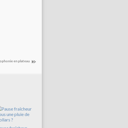
cophonie en plateau
ause fraîcheur