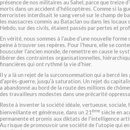
présence de nos militaires au Sahel, parce que treize d
morts dans un accident d’hélicoptères. Comme si la gu
terroristes interdisait le sang versé sur le champ de b
les massacres commis au Bataclan ou dans les locaux 
Hebdo, sur des civils, étaient passés par pertes et prof
En vérité, nous sommes à l’aube d’une nouvelle forme 
peine à trouver ses repères. Pour l’heure, elle se cont
bousculer l’ancien monde, de remettre en cause le sys
libérer des contraintes organisationnelles, hiérarchiqu
financières qui ont rythmé la vie d’hier.
Il y a là un rejet de la surconsommation qui a bercé le
d’après-guerre, jusqu’à saturation. Un rejet du capital
a abandonné au bord de la route des millions de chôme
des travailleurs modestes dans une précarité oppress
Reste à inventer la société idéale, vertueuse, sociale,
ème
bienveillante et généreuse, dans un 21
siècle en ac
permanente et promis aux diktats de l’intelligence artif
Au risque de promouvoir une société de l’utopie qui en