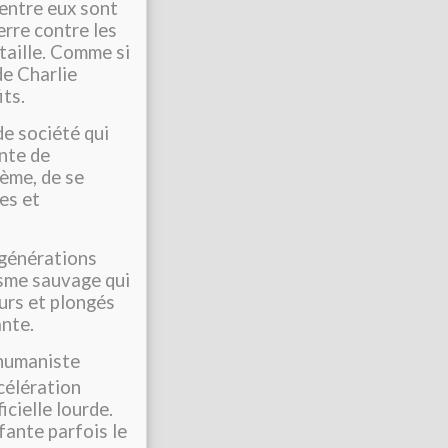
’entre eux sont
erre contre les
ataille. Comme si
de Charlie
its.
de société qui
ente de
tème, de se
es et
s générations
isme sauvage qui
urs et plongés
ante.
 humaniste
célération
icielle lourde.
fante parfois le