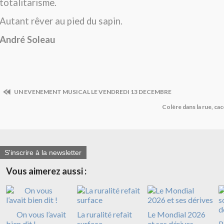
totalitarisme.
Autant rêver au pied du sapin.
André Soleau
UN EVENEMENT MUSICAL LE VENDREDI 13 DECEMBRE
Colère dans la rue, ca
S'inscrire à la newsletter
Vous aimerez aussi :
On vous l’avait
La ruralité refait
Le Mondial 2026
bien dit !
surface
et ses dérives
P