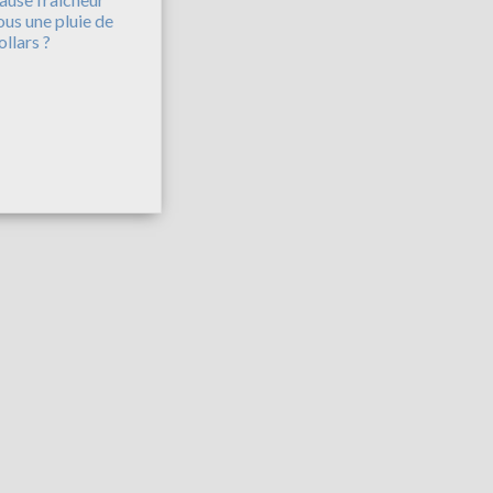
ous une pluie de
ollars ?