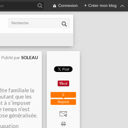
Connexion
+
Créer mon blog
Publié par
SOLEAU
te familiale la
0
 autant que les
nt à s’imposer
Repost
le temps n’est
rose généralisée.
cupation