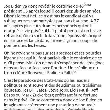
ème
Joe Biden va donc revêtir le costume de 46
président US après lequel il court depuis des années.
Disons le tout net, ce n’est pas le candidat qui va
subjuguer ses compatriotes par son charisme. A 77
ans, après plusieurs drames personnels qui ont
marqué sa vie privée, il fait plutôt penser à un brave
retraité qu’on a sorti de la vitrine, épousseté, briqué
en surface et lancé dans l’arène à grands coups de
pompe dans les fesses.
On ne reviendra pas sur ses absences et ses bourdes
légendaires qui lui font parfois dire le contraire de ce
qu’il pense. Mais on ne peut s’empêcher de l’imaginer
dans un face-à-face avec Poutine. Une réplique du
trop célèbre Roosevelt-Staline à Yalta ?
C’est le paradoxe des Etats-Unis où les leaders
politiques sont souvent des deuxièmes ou troisièmes
couteaux, les Bill Gates, Steve Jobs, Elon Musk, Jeff
Bezos ou Mark Zuckerberg préférant faire fortune
dans le privé. On se contentera donc de Joe Biden en
imaginant secrètement une passation de pouvoir