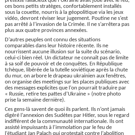
prétexte fallacieux que l’Ukraine avait joué avec le feu,
ces bons petits stratèges, confortablement installés
sous la couette, nourris à la géopolitique via les jeux
vidéo, devront réviser leur jugement. Poutine ne s’est
pas arrêté à l’invasion de la Crimée. Il ne s’arrêtera pas
plus aux quatre provinces annexées.
D’autres peuples ont connu des situations
comparables dans leur histoire récente. Ils ne
nourrissent aucune illusion sur la suite du scénario,
celui-ci bien réel. Un dictateur ne connaît pas de limite
à sa soif de pouvoir et de conquêtes. En République
tchèque, libérée de la tutelle soviétique après la chute
du mur, on arbore le drapeau ukrainien aux fenêtres,
on organise des meetings sur les places publiques avec
des messages explicites que l’on pourrait traduire par
« Russie, retire tes pattes d’Ukraine » (notre photo
prise la semaine dernière).
Ces gens-là savent de quoi ils parlent. Ils n’ont jamais
digéré l’annexion des Sudètes par Hitler, sous le regard
indifférent de la communauté internationale. Ils ont
assisté impuissants à l’immolation par le feu de
l’étudiant Jan Palach qui protestait contre l’abolition