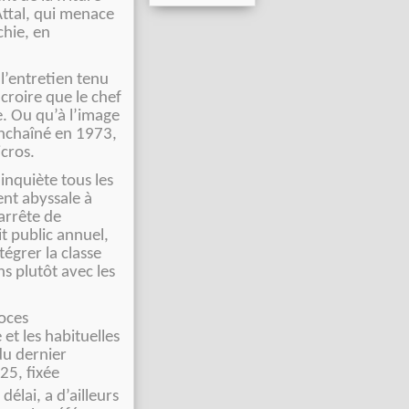
Attal, qui menace
chie, en
l’entretien tenu
croire que le chef
le. Ou qu’à l’image
Enchaîné en 1973,
icros.
 inquiète tous les
ent abyssale à
arrête de
t public annuel,
égrer la classe
ns plutôt avec les
roces
et les habituelles
du dernier
25, fixée
délai, a d’ailleurs