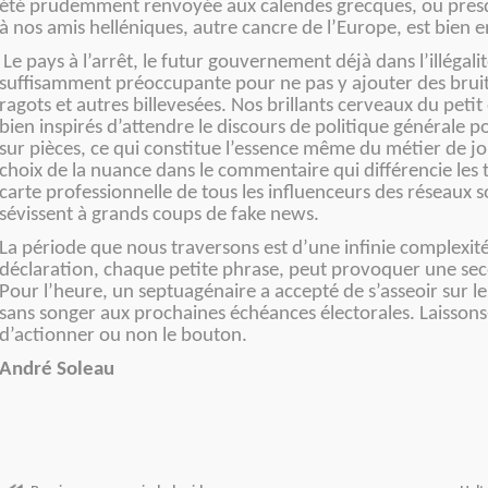
été prudemment renvoyée aux calendes grecques, ou presq
à nos amis helléniques, autre cancre de l’Europe, est bien e
Le pays à l’arrêt, le futur gouvernement déjà dans l’illégalité
suffisamment préoccupante pour ne pas y ajouter des bruits
ragots et autres billevesées. Nos brillants cerveaux du petit
bien inspirés d’attendre le discours de politique générale p
sur pièces, ce qui constitue l’essence même du métier de jou
choix de la nuance dans le commentaire qui différencie les ti
carte professionnelle de tous les influenceurs des réseaux s
sévissent à grands coups de fake news.
La période que nous traversons est d’une infinie complexit
déclaration, chaque petite phrase, peut provoquer une sec
Pour l’heure, un septuagénaire a accepté de s’asseoir sur le
sans songer aux prochaines échéances électorales. Laissons-l
d’actionner ou non le bouton.
André Soleau