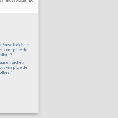
 à l’info spectacle !
ause fraîcheur
ous une pluie de
ollars ?