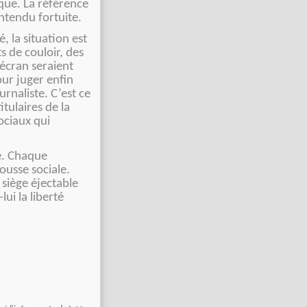
ue. La référence
ntendu fortuite.
, la situation est
 de couloir, des
 écran seraient
our juger enfin
rnaliste. C’est ce
tulaires de la
ociaux qui
é. Chaque
ousse sociale.
 siège éjectable
ui la liberté