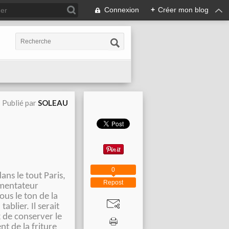
Connexion
+
Créer mon blog
Publié par
SOLEAU
0
ans le tout Paris,
Repost
mmentateur
us le ton de la
blier. Il serait
 de conserver le
t de la friture