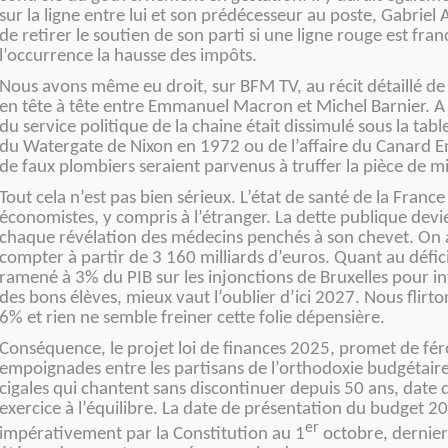
sur la ligne entre lui et son prédécesseur au poste, Gabriel 
de retirer le soutien de son parti si une ligne rouge est fran
l’occurrence la hausse des impôts.
Nous avons même eu droit, sur BFM TV, au récit détaillé de 
en tête à tête entre Emmanuel Macron et Michel Barnier. A 
du service politique de la chaine était dissimulé sous la tab
du Watergate de Nixon en 1972 ou de l’affaire du Canard 
de faux plombiers seraient parvenus à truffer la pièce de m
Tout cela n’est pas bien sérieux. L’état de santé de la France
économistes, y compris à l’étranger. La dette publique devi
chaque révélation des médecins penchés à son chevet. On 
compter à partir de 3 160 milliards d’euros. Quant au défici
ramené à 3% du PIB sur les injonctions de Bruxelles pour int
des bons élèves, mieux vaut l’oublier d’ici 2027. Nous flirto
6% et rien ne semble freiner cette folie dépensière.
Conséquence, le projet loi de finances 2025, promet de fé
empoignades entre les partisans de l’orthodoxie budgétaire 
cigales qui chantent sans discontinuer depuis 50 ans, date 
exercice à l’équilibre. La date de présentation du budget 20
er
impérativement par la Constitution au 1
octobre, dernier 