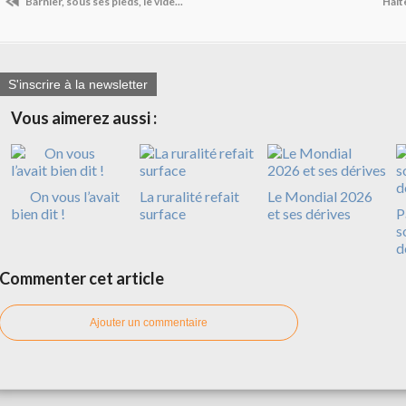
Barnier, sous ses pieds, le vide...
Halte
S'inscrire à la newsletter
Vous aimerez aussi :
On vous l’avait
La ruralité refait
Le Mondial 2026
bien dit !
surface
et ses dérives
P
s
d
Commenter cet article
Ajouter un commentaire