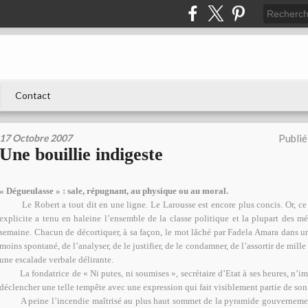
Contact
17 Octobre 2007
Publié
Une bouillie indigeste
« Dégueulasse » : sale, répugnant, au physique ou au moral.
Le Robert a tout dit en une ligne. Le Larousse est encore plus concis. Or, ce q
explicite a tenu en haleine l’ensemble de la classe politique et la plupart des m
semaine. Chacun de décortiquer, à sa façon, le mot lâché par Fadela Amara dans un
moins spontané, de l’analyser, de le justifier, de le condamner, de l’assortir de mil
une escalade verbale délirante.
La fondatrice de « Ni putes, ni soumises », secrétaire d’Etat à ses heures, n’im
déclencher une telle tempête avec une expression qui fait visiblement partie de son
A peine l’incendie maîtrisé au plus haut sommet de la pyramide gouvernementa