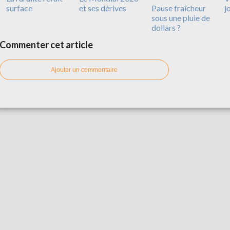
surface
et ses dérives
Pause fraîcheur
j
sous une pluie de
dollars ?
Commenter cet article
Ajouter un commentaire