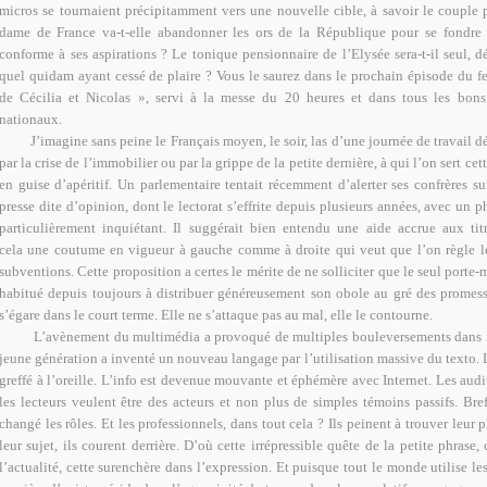
micros se tournaient précipitamment vers une nouvelle cible, à savoir le couple p
dame de France va-t-elle abandonner les ors de la République pour se fondr
conforme à ses aspirations ? Le tonique pensionnaire de l’Elysée sera-t-il seul, 
quel quidam ayant cessé de plaire ? Vous le saurez dans le prochain épisode du fe
de Cécilia et Nicolas », servi à la messe du 20 heures et dans tous les bon
nationaux.
J’imagine sans peine le Français moyen, le soir, las d’une journée de travail dél
par la crise de l’immobilier ou par la grippe de la petite dernière, à qui l’on sert cet
en guise d’apéritif. Un parlementaire tentait récemment d’alerter ses confrères sur
presse dite d’opinion, dont le lectorat s’effrite depuis plusieurs années, avec un
particulièrement inquiétant. Il suggérait bien entendu une aide accrue aux ti
cela une coutume en vigueur à gauche comme à droite qui veut que l’on règle l
subventions. Cette proposition a certes le mérite de ne solliciter que le seul porte
habitué depuis toujours à distribuer généreusement son obole au gré des promesse
s’égare dans le court terme. Elle ne s’attaque pas au mal, elle le contourne.
L’avènement du multimédia a provoqué de multiples bouleversements dans n
jeune génération a inventé un nouveau langage par l’utilisation massive du texto. 
greffé à l’oreille. L’info est devenue mouvante et éphémère avec Internet. Les audit
les lecteurs veulent être des acteurs et non plus de simples témoins passifs. Bre
changé les rôles. Et les professionnels, dans tout cela ? Ils peinent à trouver leur p
leur sujet, ils courent derrière. D’où cette irrépressible quête de la petite phrase,
l’actualité, cette surenchère dans l’expression. Et puisque tout le monde utilise le