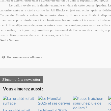
manière d’exister réside dans l’agressivité du ton ou dans le superlatif pour gogos.
Le ballon ovale est le dernier exemple en date de cette course éperdue. Le
canonisé après sa victoire contre les All Blacks et jeté aux orties après sa défait
Coupe du Monde a même été enterrée alors qu’il reste une finale à disputer
d’audience, puis désolation. On a chanté avec les supporters. On a ensuite hurlé ave
merci. Il est déjà temps de passer à autre chose. Sans analyse, sans recul, sans di
cette mêlée, distinguer le journaliste professionnel de l’amateur de comptoir, le po
neutre. Tous poussent dans le même sens, vers le bas.
André Soleau
Un homme sous influence
S'inscrire à la newsletter
Vous aimerez aussi :
La ruralité refait
Le Mondial 2026
V