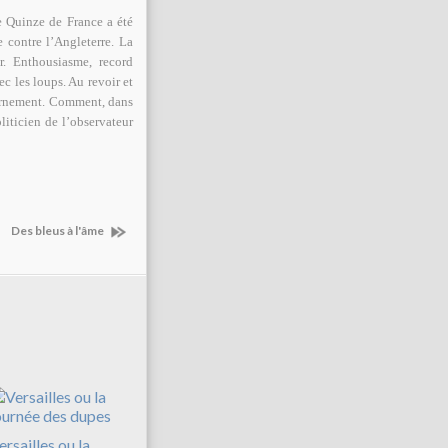
 Quinze de France a été
e contre l’Angleterre. La
. Enthousiasme, record
c les loups. Au revoir et
scernement. Comment, dans
liticien de l’observateur
Des bleus à l'âme
ersailles ou la