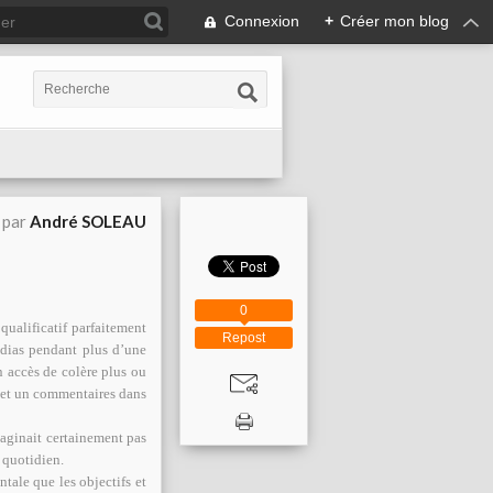
Connexion
+
Créer mon blog
 par
André SOLEAU
0
ualificatif parfaitement
Repost
édias pendant plus d’une
 accès de colère plus ou
le et un commentaires dans
aginait certainement pas
 quotidien.
le que les objectifs et