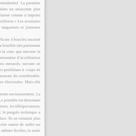
résidentiel. La première
e dans un anonymat plus
délaissé comme n’importe
uilleton « Les aventures
s magazines et journaux
icate à boucler, tracassé
te bouillie très parisienne
 la crise que traverse la
 phénomène d’accélération
tres menacés, suivant en
es problèmes à coups de
-monnaie du contribuable,
s électorales. Mais elle
otre environnement. La
Le portable est désormais
eurs, les téléspectateurs,
f, le progrès technique a
lace. Ils ne creusent plus
 cette manie de surfer sur
s mêmes ficelles, la seule