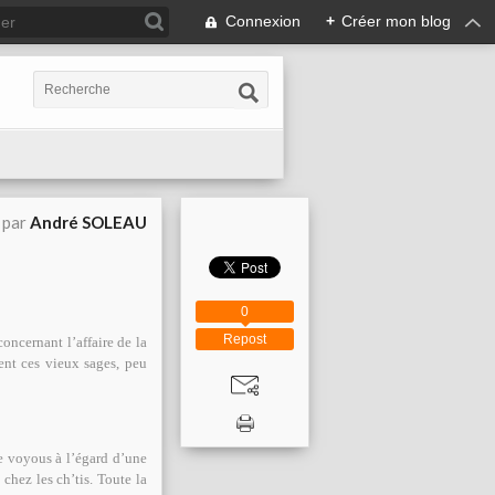
Connexion
+
Créer mon blog
 par
André SOLEAU
0
Repost
oncernant l’affaire de la
ent ces vieux sages, peu
e voyous à l’égard d’une
hez les ch’tis. Toute la