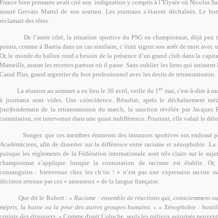
France bien pensante avait crié son
indignation y compris à l’Elysée où Nicolas Sa
assuré Gervais Martel de son soutien. Les journaux s’étaient déchaînés. Le b
réclamait des têtes.
De l’autre côté, la situation sportive du PSG en championnat, déjà peu re
points, comme à Bastia dans un cas similaire, c’était signer son arrêt de mort avec 
Or, le monde du ballon rond a besoin de la présence d’un grand club dans la capit
Marseille, assure les recettes partout où il passe. Sans oublier les liens qui unissent
Canal Plus, grand argentier du foot professionnel avec les droits de retransmission.
er
La réunion au sommet a eu lieu le 30 avril, veille du 1
mai, c'est-à-dire à 
à journaux sont vides. Une coïncidence. Résultat, après le déchaînement méd
(sur)lendemain de la retransmission du match, la sanction révélée par Jacques R
commission, est intervenue dans une quasi indifférence. Pourtant, elle valait le déto
Songez que ces membres éminents des instances sportives ont endossé p
Académiciens, afin de disserter sur la différence entre racisme et xénophobie. La
puisque les règlements de la Fédération internationale sont très clairs sur le sujet
championnat s’applique lorsque la connotation de racisme est établie. Or,
consanguins : bienvenue chez les ch’tis ! » n’est pas une expression raciste 
décision retenue par ces « amoureux » de la langue française.
Que dit le Robert
: « Racisme : ensemble de réactions qui, consciemment ou
mépris, la haine ou la peur des autres groupes humains. » « Xénophobie : hostilit
crainte des étrangers. »
Comme disait Coluche, seuls les milieux autorisés peuvent 