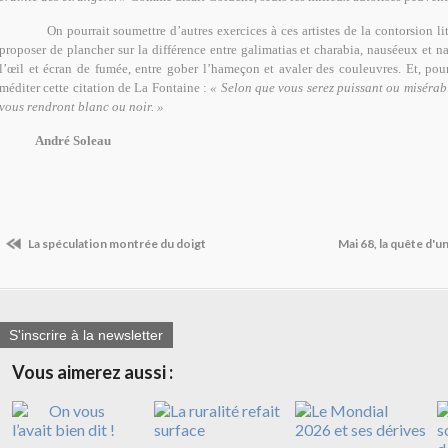
On pourrait soumettre d’autres exercices à ces artistes de la contorsion lit
proposer de plancher sur la différence entre galimatias et charabia, nauséeux et 
l’œil et écran de fumée, entre gober l’hameçon et avaler des couleuvres. Et, pour
méditer cette citation de La Fontaine :
« Selon que vous serez puissant ou misérab
vous rendront blanc ou noir. »
André Soleau
La spéculation montrée du doigt
Mai 68, la quête d'
S'inscrire à la newsletter
Vous aimerez aussi :