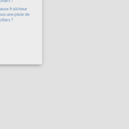
ause fraîcheur
ous une pluie de
ollars ?