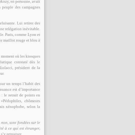
rkozy, en personne, avait
on peuple des campagnes
luisante. Lui retirer des
une relégation inévitable.
ale. Paris, comme Lyon et
 le maillot rouge et bleu à
un moment où les kiosques
iatique constaté dès le
iolacci, président de la
ur.
our un temps l’habit des
 nuance est d’importance
 : le retrait de points en
 «Pédophiles, chômeurs
mais xénophobe, selon la
 non, sont fondées sur le
é à ce qui est étranger,
s’y retrouver.