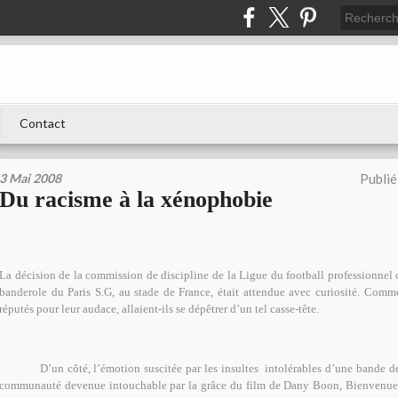
Contact
3 Mai 2008
Publié
Du racisme à la xénophobie
La décision de la commission de discipline de la Ligue du football professionnel c
banderole du Paris S.G, au stade de France, était attendue avec curiosité. Comm
réputés pour leur audace, allaient-ils se dépêtrer d’un tel casse-tête.
D’un côté, l’émotion suscitée par les insultes
intolérables d’une bande d
communauté devenue intouchable par la grâce du film de Dany Boon, Bienvenue c