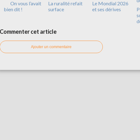
On vous l’avait
La ruralité refait
Le Mondial 2026
bien dit !
surface
et ses dérives
P
s
d
Commenter cet article
Ajouter un commentaire