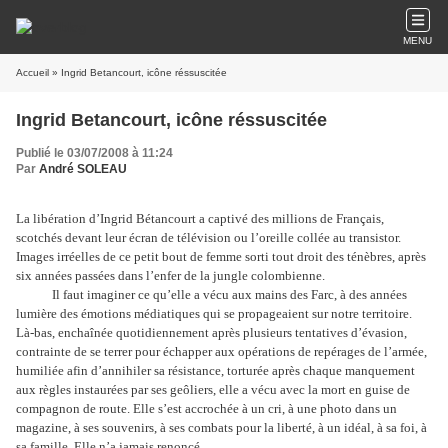
MENU
Accueil
» Ingrid Betancourt, icône réssuscitée
Ingrid Betancourt, icône réssuscitée
Publié le 03/07/2008 à 11:24
Par
André SOLEAU
La libération d’Ingrid Bétancourt a captivé des millions de Français,
scotchés devant leur écran de télévision ou l’oreille collée au transistor.
Images irréelles de ce petit bout de femme sorti tout droit des ténèbres, après
six années passées dans l’enfer de la jungle colombienne.
Il faut imaginer ce qu’elle a vécu aux mains des Farc, à des années
lumière des émotions médiatiques qui se propageaient sur notre territoire.
Là-bas, enchaînée quotidiennement après plusieurs tentatives d’évasion,
contrainte de se terrer pour échapper aux opérations de repérages de l’armée,
humiliée afin d’annihiler sa résistance, torturée après chaque manquement
aux règles instaurées par ses geôliers, elle a vécu avec la mort en guise de
compagnon de route. Elle s’est accrochée à un cri, à une photo dans un
magazine, à ses souvenirs, à ses combats pour la liberté, à un idéal, à sa foi, à
sa famille. Elle n’a jamais renoncé.