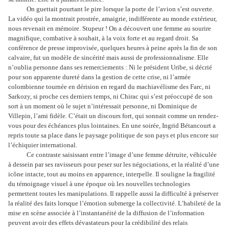
On guettait pourtant le pire lorsque la porte de l’avion s’est ouverte.
La vidéo qui la montrait prostrée, amaigrie, indifférente au monde extérieur,
nous revenait en mémoire. Stupeur ! On a découvert une femme au sourire
magnifique, combative à souhait, à la voix forte et au regard droit. Sa
conférence de presse improvisée, quelques heures à peine après la fin de son
calvaire, fut un modèle de sincérité mais aussi de professionnalisme. Elle
n’oublia personne dans ses remerciements : Ni le président Uribe, si décrié
pour son apparente dureté dans la gestion de cette crise, ni l’armée
colombienne tournée en dérision en regard du machiavélisme des Farc, ni
Sarkozy, si proche ces derniers temps, ni Chirac qui s’est préoccupé de son
sort à un moment où le sujet n’intéressait personne, ni Dominique de
Villepin, l’ami fidèle. C’était un discours fort, qui sonnait comme un rendez-
vous pour des échéances plus lointaines. En une soirée, Ingrid Bétancourt a
repris toute sa place dans le paysage politique de son pays et plus encore sur
l’échiquier international.
Ce contraste saisissant entre l’image d’une femme détruite, véhiculée
à dessein par ses ravisseurs pour peser sur les négociations, et la réalité d’une
icône intacte, tout au moins en apparence, interpelle. Il souligne la fragilité
du témoignage visuel à une époque où les nouvelles technologies
permettent toutes les manipulations. Il rappelle aussi la difficulté à préserver
la réalité des faits lorsque l’émotion submerge la collectivité. L’habileté de la
mise en scène associée à l’instantanéité de la diffusion de l’information
peuvent avoir des effets dévastateurs pour la crédibilité des relais