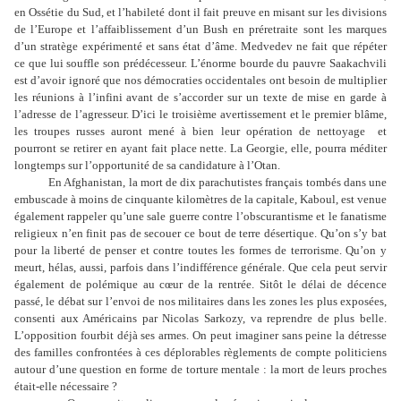
en Ossétie du Sud, et l’habileté dont il fait preuve en misant sur les divisions
de l’Europe et l’affaiblissement d’un Bush en préretraite sont les marques
d’un stratège expérimenté et sans état d’âme. Medvedev ne fait que répéter
ce que lui souffle son prédécesseur. L’énorme bourde du pauvre Saakachvili
est d’avoir ignoré que nos démocraties occidentales ont besoin de multiplier
les réunions à l’infini avant de s’accorder sur un texte de mise en garde à
l’adresse de l’agresseur. D’ici le troisième avertissement et le premier blâme,
les troupes russes auront mené à bien leur opération de nettoyage
et
pourront se retirer en ayant fait place nette. La Georgie, elle, pourra méditer
longtemps sur l’opportunité de sa candidature à l’Otan.
En Afghanistan, la mort de dix parachutistes français tombés dans une
embuscade à moins de cinquante kilomètres de la capitale, Kaboul, est venue
également rappeler qu’une sale guerre contre l’obscurantisme et le fanatisme
religieux n’en finit pas de secouer ce bout de terre désertique. Qu’on s’y bat
pour la liberté de penser et contre toutes les formes de terrorisme. Qu’on y
meurt, hélas, aussi, parfois dans l’indifférence générale. Que cela peut servir
également de polémique au cœur de la rentrée. Sitôt le délai de décence
passé, le débat sur l’envoi de nos militaires dans les zones les plus exposées,
consenti aux Américains par Nicolas Sarkozy, va reprendre de plus belle.
L’opposition fourbit déjà ses armes. On peut imaginer sans peine la détresse
des familles confrontées à ces déplorables règlements de compte politiciens
autour d’une question en forme de torture mentale : la mort de leurs proches
était-elle nécessaire ?