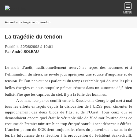
MENU
Accueil
» La tragédie du tendon
La tragédie du tendon
Publié le 20/08/2008 à 10:01
Par
André SOLEAU
Le mois d’août, traditionnellement réservé au repos des neurones et à
l’élimination du stress, se révèle jour après jour une source d’angoisse et de
tension. Et l’on ne veut pas parler ici du temps exécrable qui douche les plus
belles énergies et nous propulse prématurément dans un automne déjà bien
balisé. Pire que les caprices du ciel, il y a la folie des hommes.
A commencer par ce conflit entre la Russie et la Georgie qui met à mal
tous les efforts entrepris depuis la dislocation de l’URSS pour cimenter le
rapprochement des deux blocs de l’Est et de l’Ouest. Tous ceux qui se
demandaient encore quel était le véritable rôle de Vladimir Poutine dans ce
costume de Premier ministre bien trop étriqué pour lui sont désormais édifiés.
L’ancien patron du KGB tient toujours les rênes du pouvoir dans sa main de
fer. La fulgurance de sa réaction à la provocation du Président Saakachvili,