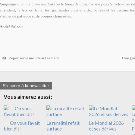
longtemps que la victime des faits ou le fonds de garantie n’a pas été indemnisé en 
attendant, la fête est finie, les
guirlandes vont être décrochées et les piétons fo
s’armer de patience et de bonnes chaussures.
André Soleau
Repenser le monde autrement
Une gue
S'inscrire à la newsletter
Vous aimerez aussi :
On vous l’avait
La ruralité refait
Le Mondial 2026
bien dit !
surface
et ses dérives
P
s