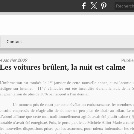
Contact
4 Janvier 2009
Publié
Les voitures brûlent, la nuit est calme
er
L’information est tombée le 1
janvier de cette nouvelle année, aussi laconiq
rédigée sur Internet : 1147 véhicules ont été incendiés durant la nuit de la S
augmentation de plus de 30% par rapport à l’an dernier.
Un moment pris de court par cette révélation embarrassante, les membres
ensuite empressés de réagir afin de donner un peu plus de chair au bilan. Le mi
d’abord affirmé que cette nuit traditionnellement agitée avait été plutôt calme ( 
notable n’avait été enregistré. Puis, le porte-parole de Michèle Alliot-Marie a carr
les nouvelles dispositions prises par les assureurs, pour mieux indemniser les vi