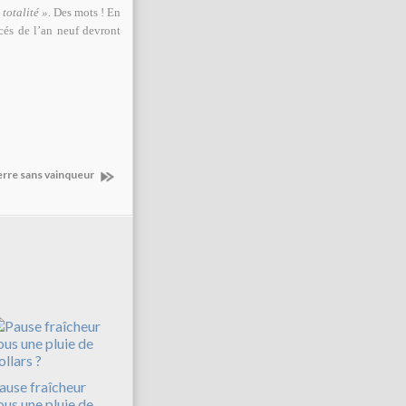
totalité ».
Des mots ! En
rcés de l’an neuf devront
rre sans vainqueur
ause fraîcheur
ous une pluie de