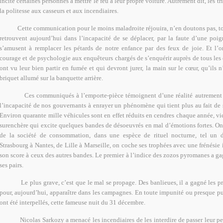
incité certaines personnes à mettre le feu à leur propre voiture. Autrement dit, les tr
la politesse aux casseurs et aux incendiaires.
Cette communication pour le moins maladroite réjouira, n’en doutons pas, to
retrouvent aujourd’hui dans l’incapacité de se déplacer, par la faute d’une poig
s’amusent à remplacer les pétards de notre enfance par des feux de joie. Et l
courage et de psychologie aux enquêteurs chargés de s’enquérir auprès de tous les
ont vu leur bien partir en fumée et qui devront jurer, la main sur le cœur, qu’ils n
briquet allumé sur la banquette arrière.
Ces communiqués à l’emporte-pièce témoignent d’une réalité autrement 
l’incapacité de nos gouvernants à enrayer un phénomène qui tient plus au fait de s
Environ quarante mille véhicules sont en effet réduits en cendres chaque année, vi
surenchère qui excite quelques bandes de désoeuvrés en mal d’émotions fortes. On
de la société de consommation, dans une espèce de rituel nocturne, tel un dé
Strasbourg à Nantes, de Lille à Marseille, on coche ses trophées avec une frénésie
son score à ceux des autres bandes. Le premier à l’indice des zozos pyromanes a g
ses pairs.
Le plus grave, c’est que le mal se propage. Des banlieues, il a gagné les p
pour, aujourd’hui, apparaître dans les campagnes. En toute impunité ou presque pu
ont été interpellés, cette fameuse nuit du 31 décembre.
Nicolas Sarkozy a menacé les incendiaires de les interdire de passer leur 