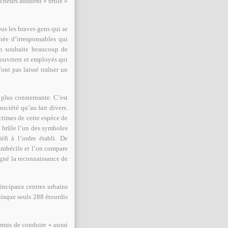
icheurs auraient « brûlé »
us les braves gens qui se
née d’irresponsables qui
’on souhaite beaucoup de
 ouvriers et employés qui
’ont pas laissé traîner un
plus consternante. C’est
ociété qu’au fait divers.
ctimes de cette espèce de
 brûle l’un des symboles
fi à l’ordre établi. De
 imbécile et l’on compare
agné la reconnaissance de
rincipaux centres urbains
isque seuls 288 étourdis
permis de conduire «
aussi