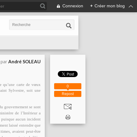
Connexion
+
Créer mon blog
 par
André SOLEAU
ue qu’une carte de vœux
0
aint Sylvestre, soit une
Repost
 du gouvernement se sont
nistère de l’Intérieur a
!) puisque aucun incident
ément laissé entendre que
ctimes, avaient peut-être