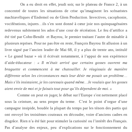
On a eu droit en effet, jeudi soir, sur le plateau de France 2, à un
concentré de toutes les situations de crise qu’imaginent les scénaristes
machiavéliques d’Endemol ou de Glem Production. Invectives, cacophonie,
vociférations, injures…ils s’en sont donné à cœur joie nos quinquagénaires
redevenus subitement les ados d’une cour de récréation. Le feu d’artifice a
été tiré par Cohn-Bendit
et Bayrou, le premier traitant l’autre de minable à
plusieurs reprises. Pour ne pas être en reste, François Bayrou fit allusion à un
livre signé par l’ancien leader de Mai 68, il y a plus de trente ans, intitulé
« Le grand bazar » où il écrivait notamment, à l’appui de son expérience
d’aide-éducateur
: « Il m’était arrivé que certains gosses ouvrent ma
braguette et commencent à me chatouiller. Je réagissais de manière
différente selon les circonstances mais leur désir me posait un problème…
Mais s’ils insistaient, je les caressais quand même…Je voulais que les gosses
aient envie de moi et je faisais tout pour qu’ils dépendent de moi. »
Comme on peut en juger, le débat sur l’Europe s’est nettement placé
sous la ceinture, au sens propre du terme.
C’est le point d’orgue d’une
campagne insipide, boudée la plupart du temps par les ténors des partis qui
ont envoyé les troisièmes couteaux en découdre, voire d’anciens cadres en
disgrâce. Rien n’a été fait pour stimuler la curiosité ou l’intérêt des Français.
Pas d’analyse des enjeux, peu d’explications sur le fonctionnement du