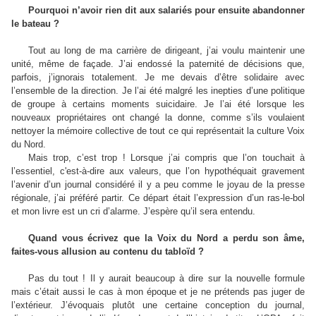
Pourquoi n’avoir rien dit aux salariés pour ensuite abandonner
le bateau ?
Tout au long de ma carrière de dirigeant, j’ai voulu maintenir une
unité, même de façade. J’ai endossé la paternité de décisions que,
parfois, j’ignorais totalement. Je me devais d’être solidaire avec
l’ensemble de la direction. Je l’ai été malgré les inepties d’une politique
de groupe à certains moments suicidaire. Je l’ai été lorsque les
nouveaux propriétaires ont changé la donne, comme s’ils voulaient
nettoyer la mémoire collective de tout ce qui représentait la culture Voix
du Nord.
Mais trop, c’est trop ! Lorsque j’ai compris que l’on touchait à
l’essentiel, c'est-à-dire aux valeurs, que l’on hypothéquait gravement
l’avenir d’un journal considéré il y a peu comme le joyau de la presse
régionale, j’ai préféré partir. Ce départ était l’expression d’un ras-le-bol
et mon livre est un cri d’alarme. J’espère qu’il sera entendu.
Quand vous écrivez que la Voix du Nord a perdu son âme,
faites-vous allusion au contenu du tabloïd ?
Pas du tout ! Il y aurait beaucoup à dire sur la nouvelle formule
mais c’était aussi le cas à mon époque et je ne prétends pas juger de
l’extérieur. J’évoquais plutôt une certaine conception du journal,