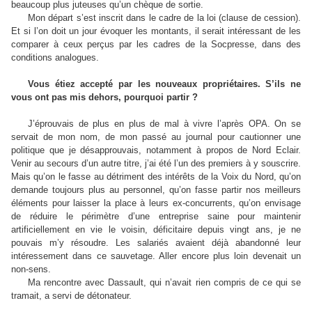
beaucoup plus juteuses qu’un chèque de sortie.
Mon départ s’est inscrit dans le cadre de la loi (clause de cession).
Et si l’on doit un jour évoquer les montants, il serait intéressant de les
comparer à ceux perçus par les cadres de la Socpresse, dans des
conditions analogues.
Vous étiez accepté par les nouveaux propriétaires. S’ils ne
vous ont pas mis dehors, pourquoi partir ?
J’éprouvais de plus en plus de mal à vivre l’après OPA. On se
servait de mon nom, de mon passé au journal pour cautionner une
politique que je désapprouvais, notamment à propos de Nord Eclair.
Venir au secours d’un autre titre, j’ai été l’un des premiers à y souscrire.
Mais qu’on le fasse au détriment des intérêts de la Voix du Nord, qu’on
demande toujours plus au personnel, qu’on fasse partir nos meilleurs
éléments pour laisser la place à leurs ex-concurrents, qu’on envisage
de réduire le périmètre d’une entreprise saine pour maintenir
artificiellement en vie le voisin, déficitaire depuis vingt ans, je ne
pouvais m’y résoudre. Les salariés avaient déjà abandonné leur
intéressement dans ce sauvetage. Aller encore plus loin devenait un
non-sens.
Ma rencontre avec Dassault, qui n’avait rien compris de ce qui se
tramait, a servi de détonateur.