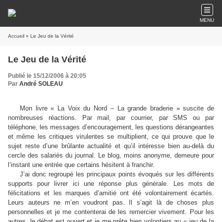
MENU
Accueil
» Le Jeu de la Vérité
Le Jeu de la Vérité
Publié le 15/12/2006 à 20:05
Par
André SOLEAU
Mon livre « La Voix du Nord – La grande braderie » suscite de
nombreuses réactions. Par mail, par courrier, par SMS ou par
téléphone, les messages d’encouragement, les questions dérangeantes
et même les critiques virulentes se multiplient, ce qui prouve que le
sujet reste d’une brûlante actualité et qu’il intéresse bien au-delà du
cercle des salariés du journal. Le blog, moins anonyme, demeure pour
l’instant une entrée que certains hésitent à franchir.
J’ai donc regroupé les principaux points évoqués sur les différents
supports pour livrer ici une réponse plus générale. Les mots de
félicitations et les marques d’amitié ont été volontairement écartés.
Leurs auteurs ne m’en voudront pas. Il s’agit là de choses plus
personnelles et je me contenterai de les remercier vivement. Pour les
autres, le débat est ouvert et je me prête bien volontiers au « jeu de la