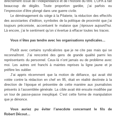
directement issue de l’indépendance et de l’histoire du titre. L’OPA a fait
beaucoup de dégâts. Toute proportion gardée, j’ai parfois eu
l’impression d’être plongé dans une guerre civile.
Le déménagement du siège à la Pilaterie, la réduction des effectifs
des assistantes d’édition, symboles de la politique de proximité que j’ai
toujours préconisée, accentuent le malaise que j’éprouve aujourd’hui.
Là encore, j’ai le sentiment qu’on s’évertue à effacer toutes les traces.
Vous n’êtes pas tendre avec les organisations syndicales…
Plutôt avec certains syndicalistes que je ne cite pas mais qui se
reconnaîtront. J’ai rencontré des gens de grande qualité parmi les
représentants du personnel. Ceux-là n’ont jamais eu de problème avec
moi. Les autres ont franchi à maintes reprises la ligne jaune et je
préfère les oublier.
J’ai appris récemment que la motion de défiance, qui avait été
votée contre la rédaction en chef en 95, était en réalité destinée à la
direction de l’époque et présentée de cette manière aux journalistes
présents à l’assemblée générale. La cible avait été ensuite modifiée par
un tour de passe-passe inexpliqué. C’est cette forme de manipulation
que je dénonce.
Vous auriez pu éviter l’anecdote concernant le fils de
Robert Décout…