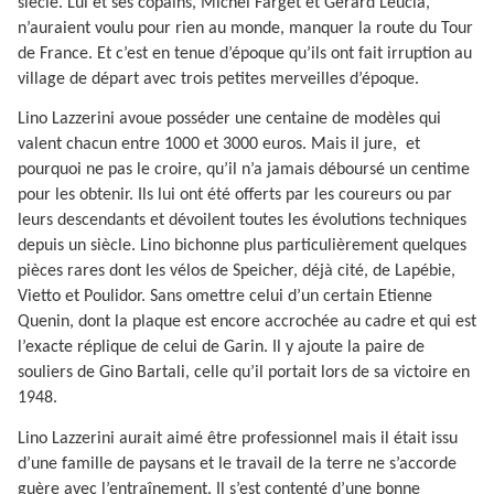
siècle. Lui et ses copains, Michel Farget et Gérard Leucia,
n’auraient voulu pour rien au monde, manquer la route du Tour
de France. Et c’est en tenue d’époque qu’ils ont fait irruption au
village de départ avec trois petites merveilles d’époque.
Lino Lazzerini avoue posséder une centaine de modèles qui
valent chacun entre 1000 et 3000 euros. Mais il jure,
et
pourquoi ne pas le croire, qu’il n’a jamais déboursé un centime
pour les obtenir. Ils lui ont été offerts par les coureurs ou par
leurs descendants et dévoilent toutes les évolutions techniques
depuis un siècle. Lino bichonne plus particulièrement quelques
pièces rares dont les vélos de Speicher, déjà cité, de Lapébie,
Vietto et Poulidor. Sans omettre celui d’un certain Etienne
Quenin, dont la plaque est encore accrochée au cadre et qui est
l’exacte réplique de celui de Garin. Il y ajoute la paire de
souliers de Gino Bartali, celle qu’il portait lors de sa victoire en
1948.
Lino Lazzerini aurait aimé être professionnel mais il était issu
d’une famille de paysans et le travail de la terre ne s’accorde
guère avec l’entraînement. Il s’est contenté d’une bonne