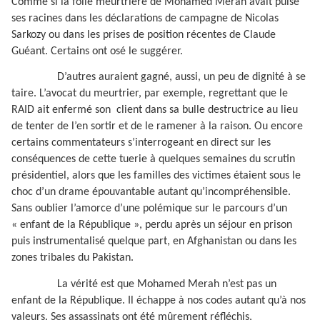
Comme si la folie meurtrière de Mohamed Merah avait puisé
ses racines dans les déclarations de campagne de Nicolas
Sarkozy ou dans les prises de position récentes de Claude
Guéant. Certains ont osé le suggérer.
D’autres auraient gagné, aussi, un peu de dignité à se
taire. L’avocat du meurtrier, par exemple, regrettant que le
RAID ait enfermé son
client dans sa bulle destructrice au lieu
de tenter de l’en sortir et de le ramener à la raison. Ou encore
certains commentateurs s’interrogeant en direct sur les
conséquences de cette tuerie à quelques semaines du scrutin
présidentiel, alors que les familles des victimes étaient sous le
choc d’un drame épouvantable autant qu’incompréhensible.
Sans oublier l’amorce d’une polémique sur le parcours d’un
« enfant de la République », perdu après un séjour en prison
puis instrumentalisé quelque part, en Afghanistan ou dans les
zones tribales du Pakistan.
La vérité est que Mohamed Merah n’est pas un
enfant de la République. Il échappe à nos codes autant qu’à nos
valeurs. Ses assassinats ont été mûrement réfléchis,