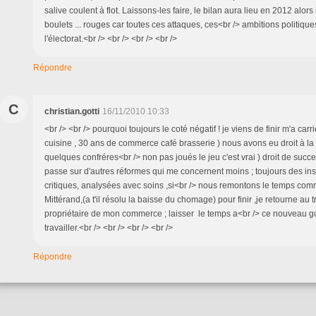
salive coulent à flot. Laissons-les faire, le bilan aura lieu en 2012 alors i
boulets ... rouges car toutes ces attaques, ces<br /> ambitions politique
l'électorat.<br /> <br /> <br /> <br />
Répondre
C
christian.gotti
16/11/2010 10:33
<br /> <br /> pourquoi toujours le coté négatif ! je viens de finir m'a ca
cuisine , 30 ans de commerce café brasserie ) nous avons eu droit à la 
quelques confréres<br /> non pas joués le jeu c'est vrai ) droit de succ
passe sur d'autres réformes qui me concernent moins ; toujours des insa
critiques, analysées avec soins ,si<br /> nous remontons le temps com
Mittérand,(a t'il résolu la baisse du chomage) pour finir ,je retourne au t
propriétaire de mon commerce ; laisser le temps a<br /> ce nouveau 
travailler.<br /> <br /> <br /> <br />
Répondre