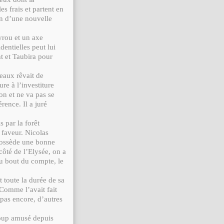
s frais et partent en
on d’une nouvelle
yrou et un axe
entielles peut lui
t et Taubira pour
eaux rêvait de
re à l’investiture
on et ne va pas se
rence. Il a juré
 par la forêt
e faveur. Nicolas
possède une bonne
côté de l’Elysée, on a
au bout du compte, le
t toute la durée de sa
. Comme l’avait fait
pas encore, d’autres
coup amusé depuis