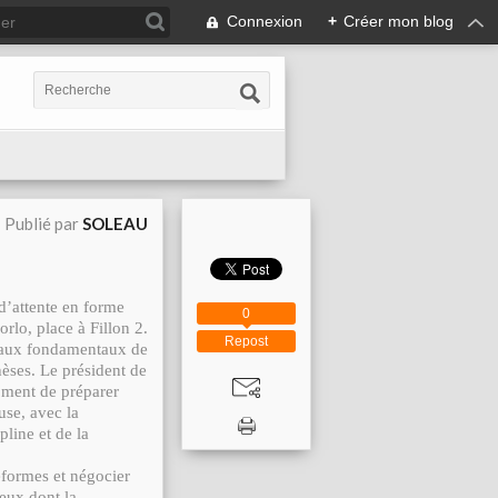
Connexion
+
Créer mon blog
Publié par
SOLEAU
 d’attente en forme
0
rlo, place à Fillon 2.
Repost
t aux fondamentaux de
hèses. Le président de
oment de préparer
use, avec la
pline et de la
éformes et négocier
ceux dont la