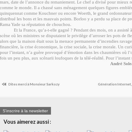
mars, date de l’annonce du remaniement. Le chef a divisé pour mieux r
comme le monde. Il a chassé sans ménagement quelques figures emblé
quinquennat comme Kouchner ou encore Woerth, le grand ordonnateur de
distribué les bons et les mauvais points. Borloo y a perdu sa place de pr
Rama Yade sa réputation de chouchou.
Et la France, qu’a-t-elle gagné ? Pendant des mois, on a assisté 
scène où les ministres se disputaient le privilège d’arroser les pots de fl
alors que la maison était sous la menace permanente d’incendies ravag
financière, la crise économique, la crise sociale, la crise morale. Un cu
pour l’instant, n’a guère provoqué d’émotion dans les chaumières où l’
fois un peu plus, aux scénarii loufoques de la télé-réalité. Pour l’instant
André Sol
Dites merci à Monsieur Sarkozy
Génération Internet,
S'inscrire à la newsletter
Vous aimerez aussi :