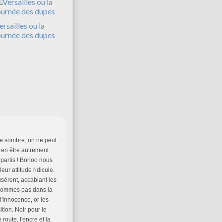
ersailles ou la
ournée des dupes
age sombre, on ne peut
l en être autrement
partis ! Borloo nous
leur attitude ridicule.
usèrent, accablant les
e sommes pas dans la
'innocence, or les
tion. Noir pour le
route, l'encre et la