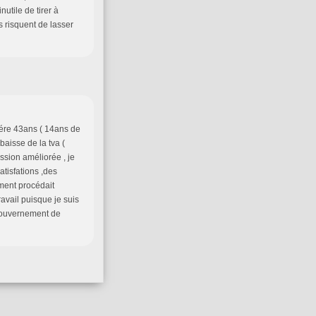
nutile de tirer à
s risquent de lasser
rriére 43ans ( 14ans de
baisse de la tva (
ession améliorée , je
tisfations ,des
ment procédait
ravail puisque je suis
gouvernement de