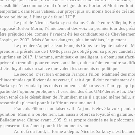
sensibilité s’accommode mal d’une ligne dure. Borloo et Morin en font le
emportant, dans leurs valises, leur projet plus ou moins ficelé de créati
force politique, à l’image de feue l’UDF.
Le pari de Nicolas Sarkozy est risqué. Coincé entre Villepin, Ba
supposé Borloo-Morin, l’émiettement des voix au premier tour des présid
être préjudiciable, comme l’avaient été les candidatures de Chevènemen
Jospin, en 2002. Mais d’autres dangers, plus immédiats, le guettent.
Le premier s’appelle Jean-François Copé. Le député maire de M
prendre la présidence de l’UMP, passage obligé pour sa propre candidatu
suprême en 2017. L’homme, ambitieux et intelligent, a obtenu satisfacti
priver du tremplin pour creuser son sillon, quitte à faire entendre sa diffé
d’être loyal mais on sait ce que valent les serments en politique.
Le second, c’est bien entendu François Fillon. Malmené des mois
d’incertitudes qu’il vient de traverser, il sait à qui il doit ce traitement d
Sarkozy n’en voulait plus mais comment se débarrasser d’un type qui 
partie de l’opinion publique et l’essentiel des élus UMP derrière lui. Du 
bien tenté de le déstabiliser, de l’humilier, mais il a quand même fallu, 
ressortir du placard pour lui offrir un costume neuf.
François Fillon est un taiseux. Il n’a jamais élevé la voix pendan
punition. Mais il n’oublie rien. Lui aussi a offert sa loyauté en garantie
Balladur avec Chirac avant 1995. Si sa propre destinée ne le préoccupe 
y penseront forcément pour lui le moment venu.
Au-delà du fond, la forme a déplu. Nicolas Sarkozy s’est beau