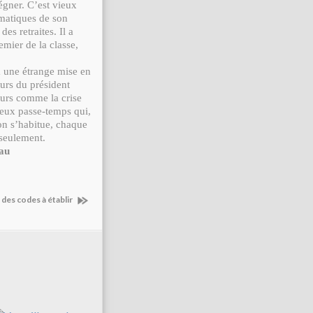
égner. C’est vieux
matiques de son
s retraites. Il a
emier de la classe,
à une étrange mise en
eurs du président
eurs comme la crise
rieux passe-temps qui,
on s’habitue, chaque
 seulement.
eau
 des codes à établir