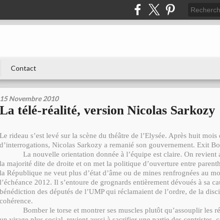
Contact
15 Novembre 2010
La télé-réalité, version Nicolas Sarkozy
Le rideau s’est levé sur la scène du théâtre de l’Elysée. Après huit mois
d’interrogations, Nicolas Sarkozy a remanié son gouvernement. Exit Boo
La nouvelle orientation donnée à l’équipe est claire. On revien
la majorité dite de droite et on met la politique d’ouverture entre parent
la République ne veut plus d’état d’âme ou de mines renfrognées au m
l’échéance 2012. Il s’entoure de grognards entièrement dévoués à sa ca
bénédiction des députés de l’UMP qui réclamaient de l’ordre, de la disci
cohérence.
Bomber le torse et montrer ses muscles plutôt qu’assouplir les r
un virage plus social, revient aussi à sacrifier une partie des centristes, 