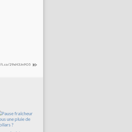
p://t.co/29xH3Jn9O5