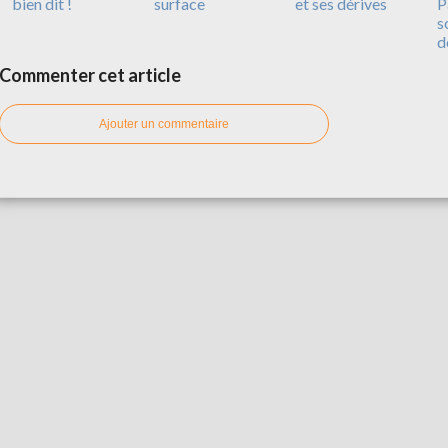
bien dit !
surface
et ses dérives
P
s
d
Commenter cet article
Ajouter un commentaire