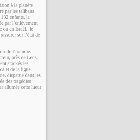
sion à la planète
é par les talibans
132 enfants, la
ée par l’enlèvement
e ou en Israël, le
assurer sur l’état de
venir de l’homme.
 cœur, près de Lens,
ent stockés les
a et de la ligue
ie, disparue dans les
ée des tragédies
er allumée cette lueur