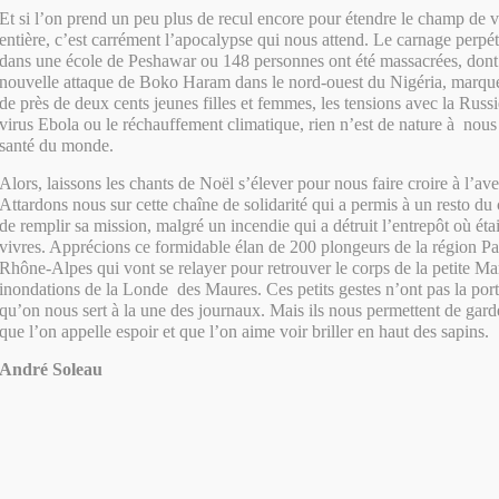
Et si l’on prend un peu plus de recul encore pour étendre le champ de vi
entière, c’est carrément l’apocalypse qui nous attend. Le carnage perpétr
dans une école de Peshawar ou 148 personnes ont été massacrées, dont 
nouvelle attaque de Boko Haram dans le nord-ouest du Nigéria, marqu
de près de deux cents jeunes filles et femmes, les tensions avec la Russi
virus Ebola ou le réchauffement climatique, rien n’est de nature à nous r
santé du monde.
Alors, laissons les chants de Noël s’élever pour nous faire croire à l’a
Attardons nous sur cette chaîne de solidarité qui a permis à un resto du
de remplir sa mission, malgré un incendie qui a détruit l’entrepôt où étai
vivres. Apprécions ce formidable élan de 200 plongeurs de la région Pac
Rhône-Alpes qui vont se relayer pour retrouver le corps de la petite Mar
inondations de la Londe des Maures. Ces petits gestes n’ont pas la port
qu’on nous sert à la une des journaux. Mais ils nous permettent de gard
que l’on appelle espoir et que l’on aime voir briller en haut des sapins.
André Soleau