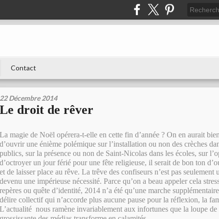
Contact
22 Décembre 2014
Le droit de rêver
La magie de Noël opérera-t-elle en cette fin d’année ? On en aurait bien
d’ouvrir une énième polémique sur l’installation ou non des crèches dan
publics, sur la présence ou non de Saint-Nicolas dans les écoles, sur l
d’octroyer un jour férié pour une fête religieuse, il serait de bon ton d’o
et de laisser place au rêve. La trêve des confiseurs n’est pas seulement u
devenu une impérieuse nécessité. Parce qu’on a beau appeler cela stress
repères ou quête d’identité, 2014 n’a été qu’une marche supplémentair
délire collectif qui n’accorde plus aucune pause pour la réflexion, la fam
L’actualité nous ramène invariablement aux infortunes que la loupe de 
grossissante des médias transforme en calamités.