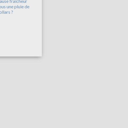
ause fraîcheur
ous une pluie de
ollars ?