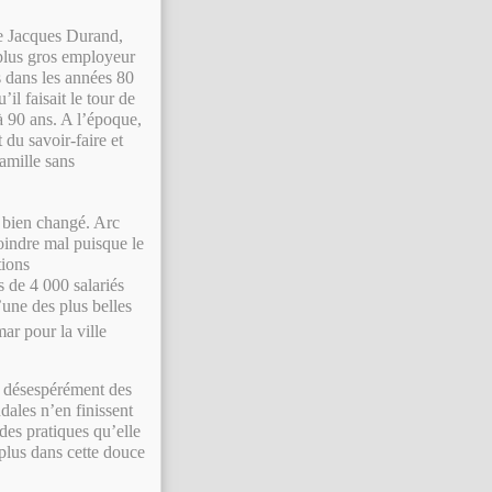
de Jacques Durand,
 plus gros employeur
s dans les années 80
’il faisait le tour de
 à 90 ans. A l’époque,
du savoir-faire et
famille sans
a bien changé. Arc
oindre mal puisque le
tions
s de 4 000 salariés
’une des plus belles
ar pour la ville
e désespérément des
dales n’en finissent
des pratiques qu’elle
plus dans cette douce