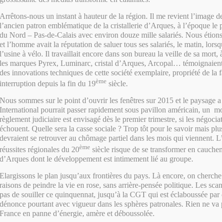
Arrêtons-nous un instant à hauteur de la région. Il me revient l’image 
l’ancien patron emblématique de la cristallerie d’Arques, à l’époque le
du Nord – Pas-de-Calais avec environ douze mille salariés. Nous étion
et l’homme avait la réputation de saluer tous ses salariés, le matin, lorsqu
l’usine à vélo. Il travaillait encore dans son bureau la veille de sa mort,
les marques Pyrex, Luminarc, cristal d’Arques, Arcopal… témoignaient 
des innovations techniques de cette société exemplaire, propriété de la 
ème
interruption depuis la fin du 19
siècle.
Nous sommes sur le point d’ouvrir les fenêtres sur 2015 et le paysage 
International pourrait passer rapidement sous pavillon américain, un m
règlement judiciaire est envisagé dès le premier trimestre, si les négocia
échouent. Quelle sera la casse sociale ? Trop tôt pour le savoir mais plu
devraient se retrouver au chômage partiel dans les mois qui viennent. L
ème
réussites régionales du 20
siècle risque de se transformer en cauchem
d’Arques dont le développement est intimement lié au groupe.
Elargissons le plan jusqu’aux frontières du pays. Là encore, on cherch
raisons de peindre la vie en rose, sans arrière-pensée politique. Les scan
pas de souiller ce quinquennat, jusqu’à la CGT qui est éclaboussée par 
dénonce pourtant avec vigueur dans les sphères patronales. Rien ne va 
France en panne d’énergie, amère et déboussolée.