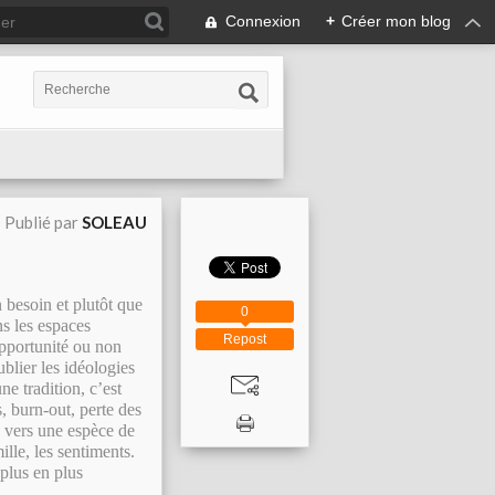
Connexion
+
Créer mon blog
Publié par
SOLEAU
 besoin et plutôt que
0
s les espaces
Repost
’opportunité ou non
ublier les idéologies
ne tradition, c’est
, burn-out, perte des
e vers une espèce de
ille, les sentiments.
plus en plus