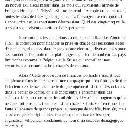
un nouvel exil fiscal massif dans les mois qui suivraient l’arrivée de
François Hollande à l’Elysée. Si l’on reprend l’exemple du ballon rond,
toutes les stars de l’hexagone signeraient à l’étranger. Le championnat
s’appauvrirait et les spectateurs déserteraient. Quid des vingt-cinq mille
personnes qui vivent de cette activité spectacle ?
Nous sommes les champions du monde de la fiscalité. Ajoutons
l’ISF, la cotisation pour financer la prise en charge des personnes âgées
dépendantes, elle-aussi dans le programme électoral, diverses taxes pour
assaisonner et l’on obtient un plat indigeste qui fera le bonheur des pays
limitrophes comme la Belgique et la Suisse qui accueillent nos
ressortissants fortunés les bras chargés de cadeaux.
Alors ? Cette proposition de François Hollande s’inscrit tout
simplement dans les méandres d’une campagne qui n’en finit pas de tirer
l’électeur vers le bas. Comme le dit poétiquement Etienne Desfontaines
dans le papier ci-contre, on a le choix entre s’enfermer dans des
châteaux-forts ou construire des cathédrales. Il y a bien longtemps qu’on
ne construit plus de cathédrales. Et les châteaux-forts sont en ruine. La
faute à l’absence de grands projets, au manque de souffle, bien sûr, mais
aussi à ce péché originel bien français qui consiste à s’insurger,
stigmatiser, vilipender, condamner au nom d’un discours démagogique
calamiteux.