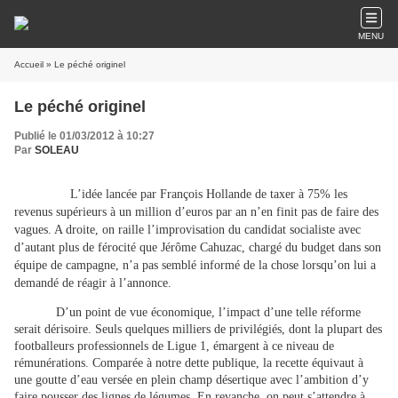
MENU
Accueil
» Le péché originel
Le péché originel
Publié le 01/03/2012 à 10:27
Par
SOLEAU
L’idée lancée par François Hollande de taxer à 75% les
revenus supérieurs à un million d’euros par an n’en finit pas de faire des
vagues. A droite, on raille l’improvisation du candidat socialiste avec
d’autant plus de férocité que Jérôme Cahuzac, chargé du budget dans son
équipe de campagne, n’a pas semblé informé de la chose lorsqu’on lui a
demandé de réagir à l’annonce.
D’un point de vue économique, l’impact d’une telle réforme
serait dérisoire. Seuls quelques milliers de privilégiés, dont la plupart des
footballeurs professionnels de Ligue 1, émargent à ce niveau de
rémunérations. Comparée à notre dette publique, la recette équivaut à
une goutte d’eau versée en plein champ désertique avec l’ambition d’y
faire pousser des lignes de légumes. En revanche, on peut s’attendre à