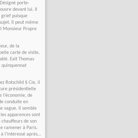
 Désigné porte-
ouvre devant lui. Il
 grief puisque
 sujet. Il peut même
tel Monsieur Propre
eur, de la
elle carte de visite,
pâté. Exit Thomas
e quinquennat
 Rotschild § Cie, il
ure présidentielle
 l’économie, de
de conduite en
de vague. Il semble
 les apparences sont
 chauffeurs de son
 le ramener à Paris.
 à l’intéressé après…