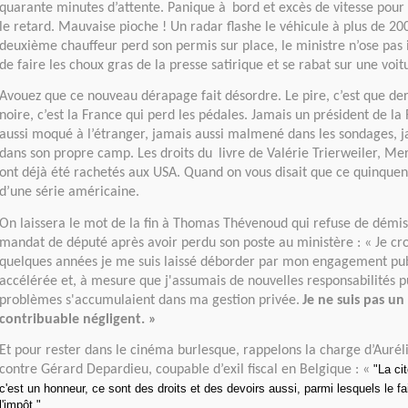
quarante minutes d’attente. Panique à
bord et excès de vitesse pour
le retard. Mauvaise pioche ! Un radar flashe le véhicule à plus de 20
deuxième chauffeur perd son permis sur place, le ministre n’ose pas 
de faire les choux gras de la presse satirique et se rabat sur une voit
Avouez que ce nouveau dérapage fait désordre. Le pire, c’est que der
noire, c’est la France qui perd les pédales. Jamais un président de la
aussi moqué à l’étranger, jamais aussi malmené dans les sondages, 
dans son propre camp. Les droits du
livre de Valérie Trierweiler, M
ont déjà été rachetés aux USA. Quand on vous disait que ce quinquen
d’une série américaine.
On laissera le mot de la fin à Thomas Thévenoud qui refuse de démi
mandat de député après avoir perdu son poste au ministère : « Je cr
quelques années je me suis laissé déborder par mon engagement publ
accélérée et, à mesure que j'assumais de nouvelles responsabilités pu
problèmes s'accumulaient dans ma gestion privée.
Je ne suis pas un
contribuable négligent. »
Et pour rester dans le cinéma burlesque, rappelons la charge d’Aurélie
contre Gérard Depardieu, coupable d’exil fiscal en Belgique : «
"La ci
c'est un honneur, ce sont des droits et des devoirs aussi, parmi lesquels le fa
l'impôt."