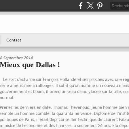
Contact
8 Septembre 2014
Mieux que Dallas !
Le sort s’acharne sur François Hollande et ses proches avec une ré
série américaine à rallonges. Il suffit qu’on nomme un nouveau minis
gouvernement et boum, il prend un seau d’eau glacée sur la tête, c
normal.
Prenez les derniers en date. Thomas Thévenoud, jeune homme bien s
semble un homme comblé, la quarantaine venue. Diplômé de l’institu
politiques de Paris, il était déjà conseiller technique de Laurent Fabiu
ministre de l’économie et des finances, à seulement 26 ans. Elu député