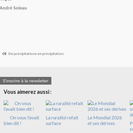
André Soleau
De précipitations en précipitation
S'inscrire à la newsletter
Vous aimerez aussi :
On vous l’avait
La ruralité refait
Le Mondial 2026
bien dit !
surface
et ses dérives
P
s