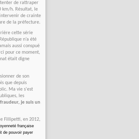
 tenter de rattraper
0 km/h. Résultat, le
intervenir de crainte
ure de la préfecture.
rière cette série
 République n’a été
jamais aussi conspué
erci pour ce moment,
nat était digne
ssionner de son
ois que depuis
ic. Ma vie s'est
bliques, les
 fraudeur, je suis un
 Fillipetti, en 2012,
toyenneté française
it de pouvoir payer