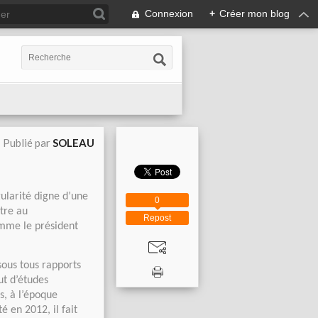
Connexion
+
Créer mon blog
Publié par
SOLEAU
gularité digne d’une
0
tre au
Repost
omme le président
ous tous rapports
t d’études
s, à l’époque
 en 2012, il fait