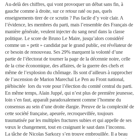
Au-delà des chiffres, qui vont provoquer un débat sans fin, à
gauche comme à droite, sur ce retour raté ou pas, quels
enseignements tirer de ce scrutin ? Pas facile d’y voir clair. A
l’évidence, les membres du parti, mais l’ensemble des Français de
manière générale, veulent injecter du sang neuf dans la classe
politique. Le score de Bruno Le Maire, jusqu’alors considéré
comme un « petit » candidat par le grand public, est révélateur de
ce besoin de renouveau. Ses 29% marquent la volonté d’une
partie de l’électorat de tourner la page de la décennie noire, celle
de la crise économique, des affaires, de la guerre des chefs et
même de l’explosion du chômage. Ils sont d’ailleurs à rapprocher
de l’ascension de Marion Marechal Le Pen au Front national,
plébiscitée lors du vote pour l’élection du comité central du parti.
En même temps, Alain Juppé, qui n’est plus de première jeunesse,
loin s’en faut, apparaît paradoxalement comme l’homme du
consensus au sein d’une droite élargie. Preuve de la complexité de
cette société française, apeurée, recroquevillée, toujours
traumatisée par les multiples fractures subies et qui appelle de ses
vœux le changement, tout en craignant le saut dans l’inconnu.
La tâche de Nicolas Sarkozy s’en trouve embrouillée. Il a beau