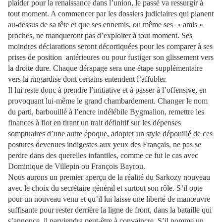
plaider pour la renaissance dans l’union, le passé va ressurgir à
tout moment. A commencer par les dossiers judiciaires qui planent
au-dessus de sa tête et que ses ennemis, ou même ses « amis »
proches, ne manqueront pas d’exploiter à tout moment. Ses
moindres déclarations seront décortiquées pour les comparer à ses
prises de position antérieures ou pour fustiger son glissement vers
la droite dure. Chaque dérapage sera une étape supplémentaire
vers la ringardise dont certains entendent l’affubler.
Il lui reste donc à prendre l’initiative et à passer à l’offensive, en
provoquant lui-même le grand chambardement. Changer le nom
du parti, barbouillé à l’encre indélébile Bygmalion, remettre les
finances à flot en tirant un trait définitif sur les dépenses
somptuaires d’une autre époque, adopter un style dépouillé de ces
postures devenues indigestes aux yeux des Français, ne pas se
perdre dans des querelles infantiles, comme ce fut le cas avec
Dominique de Villepin ou François Bayrou.
Nous aurons un premier aperçu de la réalité du Sarkozy nouveau
avec le choix du secrétaire général et surtout son rôle. S’il opte
pour un nouveau venu et qu’il lui laisse une liberté de manœuvre
suffisante pour rester derrière la ligne de front, dans la bataille qui
s’annonce, il parviendra peut-être à convaincre. S’il nomme un